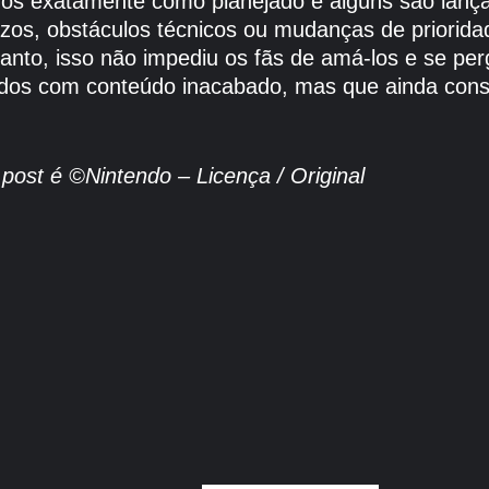
s exatamente como planejado e alguns são lançad
razos, obstáculos técnicos ou mudanças de priori
anto, isso não impediu os fãs de amá-los e se per
ados com conteúdo inacabado, mas que ainda const
ost é ©Nintendo – Licença / Original