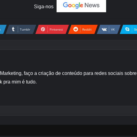
Siga-nos
n
Tumblr
Pinterest
Reddit
VK
S
 Marketing, faço a criação de conteúdo para redes sociais sob
k pra mim é tudo.