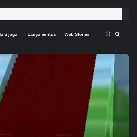
Switch skin
Procura
a a jogar
Lançamentos
Web Stories