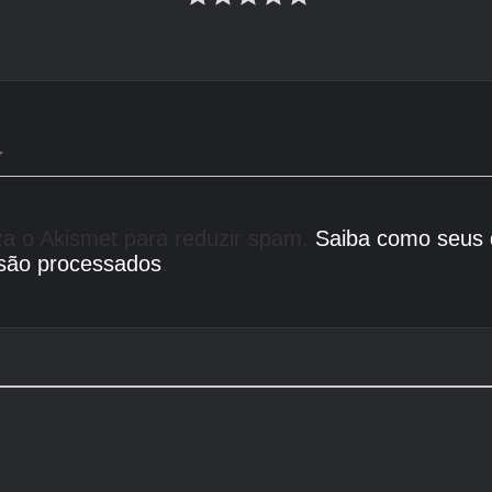
liza o Akismet para reduzir spam.
Saiba como seus
são processados
.