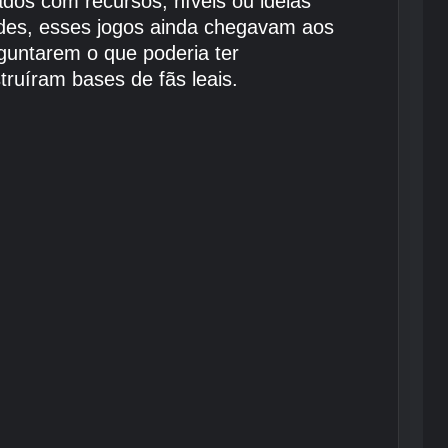
os com recursos, níveis ou ideias
dades, esses jogos ainda chegavam aos
guntarem o que poderia ter
ruíram bases de fãs leais.