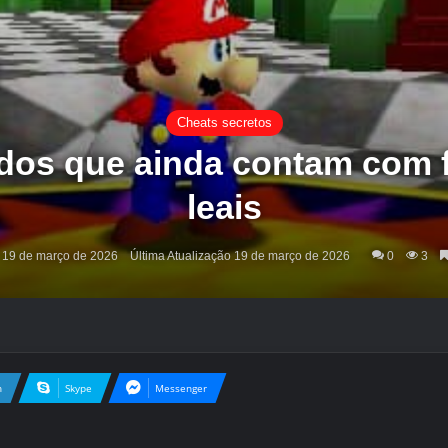
Cheats secretos
ados que ainda contam com 
leais
19 de março de 2026
Última Atualização 19 de março de 2026
0
3
n
Skype
Messenger