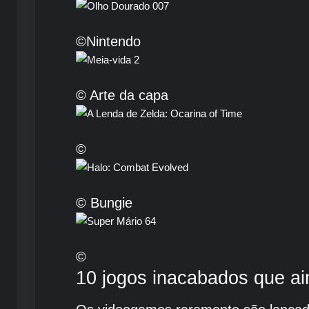
©Nintendo
© Arte da capa
©
© Bungie
©
10 jogos inacabados que a