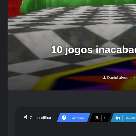
10 jogos inacab
Daniel alves
Compartilhar
Facebook
X
Linkedi