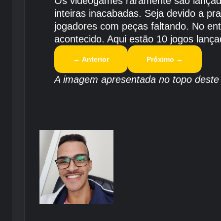
Os videogames raramente são lançado
inteiras inacabadas. Seja devido a p
jogadores com peças faltando. No ent
acontecido. Aqui estão 10 jogos lanç
←
Anterior
Próximo
→
A imagem apresentada no topo deste p