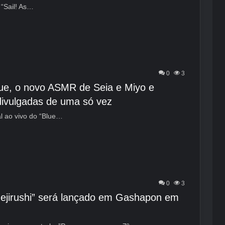
 “Sail! As…
0
3
ue, o novo ASMR de Seia e Miyo e
divulgadas de uma só vez
al ao vivo do “Blue…
0
3
Mejirushi” será lançado em Gashapon em