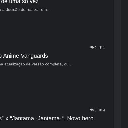
 de uma só vez
do a decisão de realizar um…
0
1
do Anime Vanguards
a atualização de versão completa, ou…
0
4
” x “Jantama -Jantama-“. Novo herói