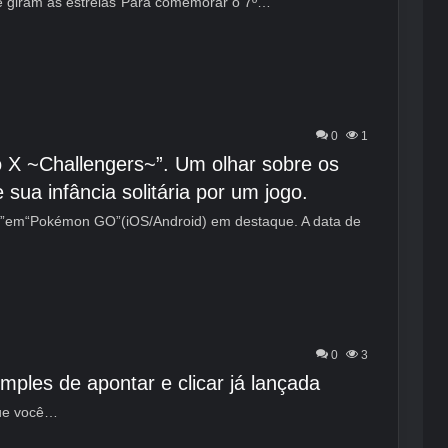
e giram as estrelas”Para comemorar o 7º…
0
1
X ~Challengers~”. Um olhar sobre os
sua infância solitária por um jogo.
”em“Pokémon GO”(iOS/Android) em destaque. A data de
0
3
ples de apontar e clicar já lançada
que você…