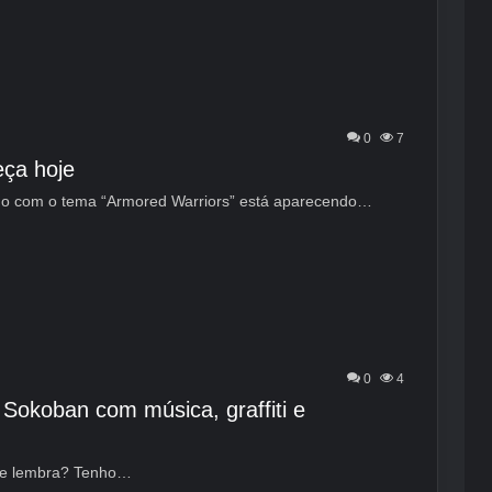
0
7
eça hoje
ado com o tema “Armored Warriors” está aparecendo…
0
4
Sokoban com música, graffiti e
te lembra? Tenho…