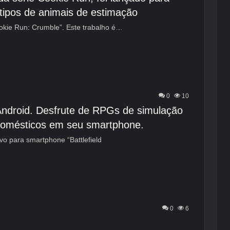
 tipos de animais de estimação
okie Run: Crumble”. Este trabalho é…
0
10
S/Android. Desfrute de RPGs de simulação
 domésticos em seu smartphone.
ivo para smartphone “Battlefield
0
6