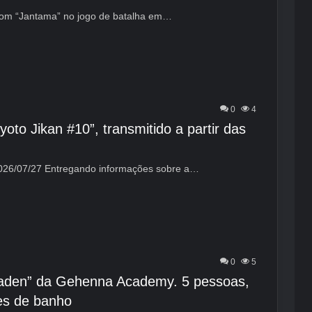
com “Jantama” no jogo de batalha em…
0
4
to Jikan #10”, transmitido a partir das
2026/07/27 Entregando informações sobre a…
0
5
maden” da Gehenna Academy. 5 pessoas,
es de banho