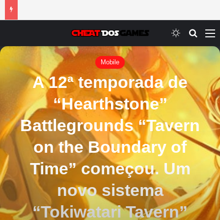
Switch ski
Procur
M
Mobile
A 12ª temporada de
“Hearthstone”
Battlegrounds “Tavern
on the Boundary of
Time” começou. Um
novo sistema
“Tokiwatari Tavern”