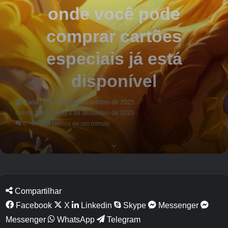
onde você pode
comprar cartões
especiais já está
disponível
Daniel alves
3 de dezembro de 2025
Última Atualização 3 de dezembro de 2025
0
4
Menos de um minuto
Compartilhar
Facebook
X
Linkedin
Skype
Messenger
Messenger
WhatsApp
Telegram