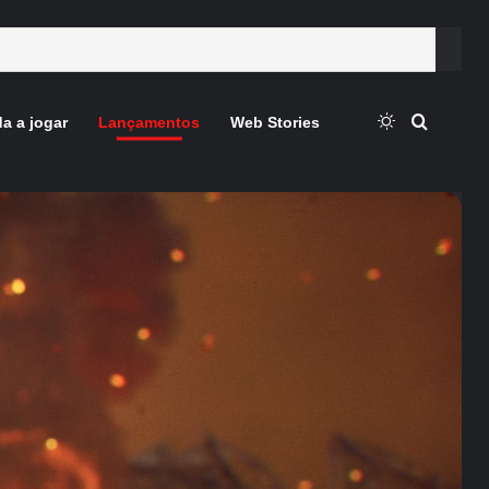
Switch skin
Procura
a a jogar
Lançamentos
Web Stories