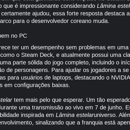
, o que é impressionante considerando
Lâmina estel
 certamente ajudou, essa forte resposta destaca a
rco para o desenvolvedor coreano muda.
 bem no PC
rece ter um desempenho sem problemas em uma v
eis como o Steam Deck, e atualmente possui uma cl
parte sólida do jogo completo, incluindo o início 
o de personagens. Para ajudar os jogadores a se
as para usuários de laptops, destacando o NVIDIA
ps em configurações baixas.
telar
tem mais pelo que esperar. Um tão esperad
durante uma transmissão ao vivo em 7 de junho. Es
bilidade inspirada em
Lâmina estelar
universo. Alé
nvolvimento, sinalizando que a franquia está ap