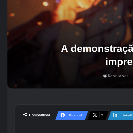
A demonstração
impre
Daniel alves
Compartilhar
Facebook
X
Linkedi