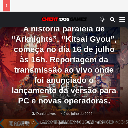
Mobile
Switch ski
Procur
M
A história paralela de
“Arknights”, “Kitsai Gyou”,
começa no dia 16 de julho
às 16h. Reportagem da
transmissão ao vivo onde
foi anunciado o
lançamento da versão para
PC e novas operadoras.
Daniel alves
9 de julho de 2026
Última Atualização 9 de julho de 2026
0
0