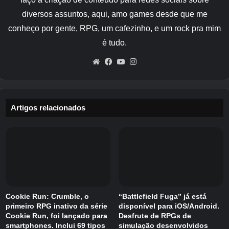
diversos assuntos, aqui, amo games desde que me
conheço por gente, RPG, um cafezinho, e um rock pra mim
é tudo.
Website
Facebook
YouTube
Instagram
Artigos relacionados
Atualmente, os ingressos para eventos estão
sendo aceitos para a segunda rodada de venda
geral (primeiro a chegar, primeiro a ser
servido), e os ingressos para o mesmo dia
também estarão à venda. Os tipos de réplicas
de ingressos que você recebe como bônus
mudarão dependendo da data de admissão, e
Cookie Run: Crumble, o
“Battlefield Fuga” já está
algumas exposições serão substituídas entre a
primeiro RPG inativo da série
disponível para iOS/Android.
Cookie Run, foi lançado para
Desfrute de RPGs de
primeira metade (10 a 16 de julho) e a segunda
smartphones. Inclui 69 tipos
simulação desenvolvidos