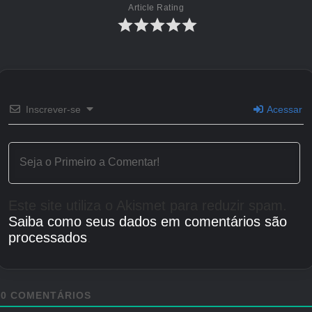
Article Rating
（C）NAMCO BANDAI Games Inc.
Inscrever-se
Acessar
（C）BANDAI NAMCO Entertainment
Este site utiliza o Akismet para reduzir spam.
Inc.
Saiba como seus dados em comentários são
processados
.
0
COMENTÁRIOS