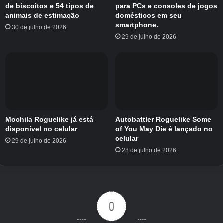
metade (18 a 27 de julho) do período do
de biscoitos e 54 tipos de
para PCs e consoles de jogos
evento.
animais de estimação
domésticos em seu
smartphone.
30 de julho de 2026
29 de julho de 2026
Se você está interessado neste evento porque
tem uma unidade preferida ou uma
performance (fantasia) pela qual tem um
carinho especial, não deixe de conferir a
programação no site especial.
Mochila Roguelike já está
Autobattler Roguelike Some
disponível no celular
of You May Die é lançado no
celular
29 de julho de 2026
28 de julho de 2026
0