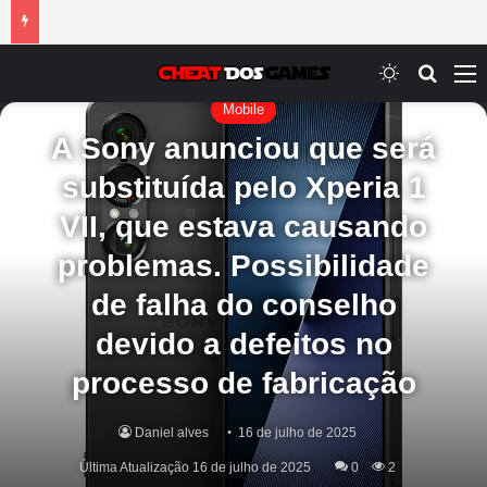
Switch ski
Procur
M
Mobile
A Sony anunciou que será
substituída pelo Xperia 1
VII, que estava causando
problemas. Possibilidade
de falha do conselho
devido a defeitos no
processo de fabricação
Daniel alves
16 de julho de 2025
Última Atualização 16 de julho de 2025
0
2