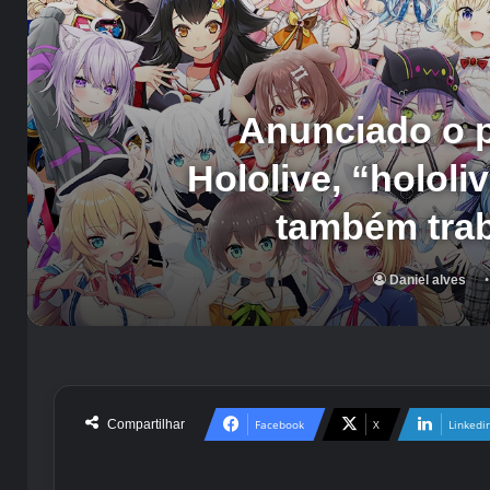
Anunciado o p
Hololive, “holol
também tra
Daniel alves
Compartilhar
Facebook
X
Linkedi