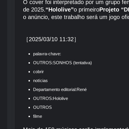
O cover foi interpretado por um grupo fe
de 2025.
“Hololive”
o primeiro
Projeto “D
o anúncio, este trabalho será um jogo of
［2025/03/10 11:32］
palavra-chave:
OUTROS:
SONHOS (tentativa)
cobrir
notícias
Departamento editorial:
René
OUTROS:
Hololive
OUTROS
filme