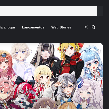
Switch skin
Procura
a a jogar
Lançamentos
Web Stories