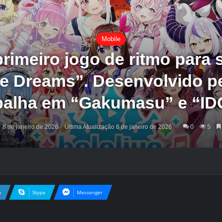
Mobile
rimeiro jogo de ritmo para
ive Dreams”. Desenvolvido pe
balha em “Gakumasu” e “ID
8 de janeiro de 2026
Última Atualização 8 de janeiro de 2026
0
5
n
Skype
Messenger