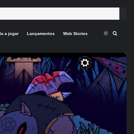
Switch skin
Procura
a a jogar
Lançamentos
Web Stories