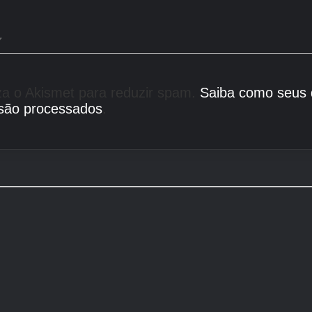
liza o Akismet para reduzir spam.
Saiba como seus
são processados
.