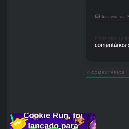
Inscrever-se
Este site uti
comentários 
0
COMENTÁRIOS