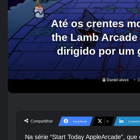
Até os crentes m
the Lamb Arcade 
dirigido por um
Daniel alves
2
Compartilhar
Facebook
X
Linkedi
Na série “Start Today AppleArcade”, que