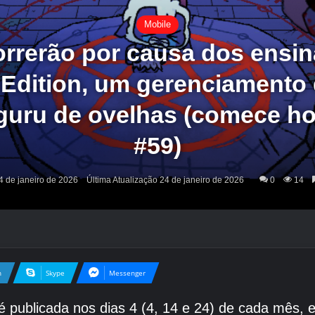
Mobile
orrerão por causa dos ensin
Edition, um gerenciamento d
 guru de ovelhas (comece ho
#59)
4 de janeiro de 2026
Última Atualização 24 de janeiro de 2026
0
14
n
Skype
Messenger
 é publicada nos dias 4 (4, 14 e 24) de cada mês,