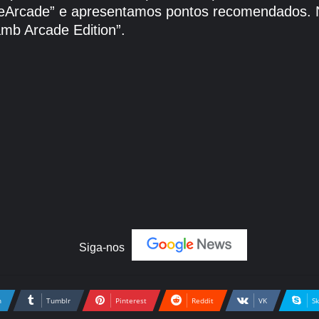
ppleArcade” e apresentamos pontos recomendados.
amb Arcade Edition”.
Siga-nos
n
Tumblr
Pinterest
Reddit
VK
S