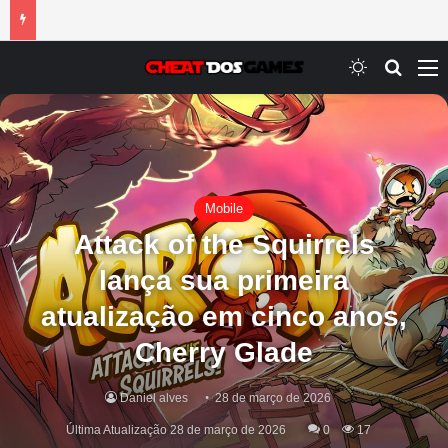
Switch ski
Procur
M
Mobile
Attack of the Squirrels
lança sua primeira
atualização em cinco anos,
Cherry Glade
Daniel alves
28 de março de 2026
Última Atualização 28 de março de 2026
0
17