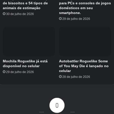
proprietários existentes. O jogo completo
de biscoitos e 54 tipos de
para PCs e consoles de jogos
permanece disponível em
Meta Quest 2, 3, 3S
animais de estimação
domésticos em seu
smartphone.
e Pro
bem como plataformas SteamVR,
30 de julho de 2026
29 de julho de 2026
incluindo HTC Vive, Valve Index e Rift, e fones
de ouvido PICO. Para jogadores Android, o
aplicativo complementar está disponível no
Google Play Store.
Acron: Ataque dos Esquilos! precisa de pelo
menos um participante de VR e entre 1 e 8
Mochila Roguelike já está
Autobattler Roguelike Some
disponível no celular
of You May Die é lançado no
jogadores móveis conectados por meio do
celular
29 de julho de 2026
aplicativo complementar. O jogo também
28 de julho de 2026
suporta jogo multiplataforma, caso você esteja
se perguntando.
Não possui um fone de ouvido VR? Então, leia
0
nossas próximas novidades sobre um novo
jogo que não exige isso! Comando de