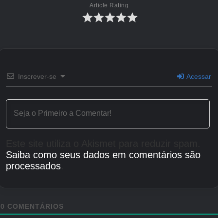
Article Rating
brinquedo com um mundo de brinquedo cheio
de batalhas.
Créditos Autor
Inscrever-se
Acessar
Este site utiliza o Akismet para reduzir spam.
Saiba como seus dados em comentários são
processados
.
0
COMENTÁRIOS