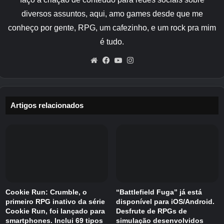
podem tecer, esquivar-se e ziguezaguear em
diversos assuntos, aqui, amo games desde que me
padrões menos previsíveis. O resultado é um
conheço por gente, RPG, um cafezinho, e um rock pra mim
estilo de defesa mais disperso e reativo e
é tudo.
observar uma única direção não é mais
suficiente para garantir as bolotas.
Website
Facebook
YouTube
Instagram
A nova atualização também se concentra na
estabilidade e na sincronização. As interações
Artigos relacionados
envolvendo cogumelos, botões do Sunset Field,
bots e água foram refinadas para melhor
alinhamento entre os jogadores. Além disso,
trabalho adicional aborda problemas de ping
alto relatados por partes da base de jogadores.
Pegue a atualização
Cookie Run: Crumble, o
“Battlefield Fuga” já está
primeiro RPG inativo da série
disponível para iOS/Android.
Cookie Run, foi lançado para
Desfrute de RPGs de
A atualização é uma adição gratuita para
smartphones. Inclui 69 tipos
simulação desenvolvidos