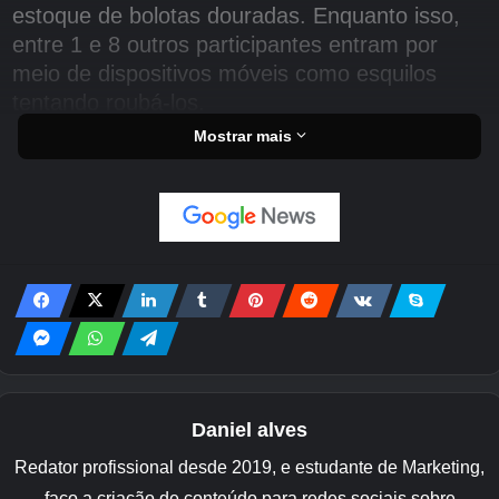
estoque de bolotas douradas. Enquanto isso,
entre 1 e 8 outros participantes entram por
meio de dispositivos móveis como esquilos
tentando roubá-los.
Mostrar mais
Então, o que Cherry Glade traz
para Acron: Ataque dos Esquilos?
Cherry Glade apresenta um ambiente com
tema primaveril que muda o fluxo do jogo em
comparação com mapas anteriores. Em vez de
correr direto em direção à árvore, os esquilos
agora têm acesso a um estilo de movimento
em arco lateral que lhes permite se aproximar
de vários ângulos.
Daniel alves
Redator profissional desde 2019, e estudante de Marketing,
Personagens como Zip, Chunk, Doug e Sim
faço a criação de conteúdo para redes sociais sobre