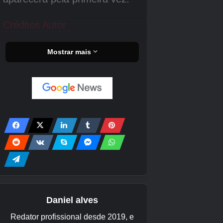
Para o Cemitério Orda, deixe Ashwood e
avance profundamente no Nevoeiro. Depois de
passar por uma pequena lomba, você
encontrará a trilha no meio do caminho. A
próxima faixa está logo antes da primeira
cabeça do T-Rex. Continue até a cabeça do T-
Rex para encontrar a próxima trilha. Progrida
até encontrar uma rampa. A impressão está à
esquerda da rampa. Então, saia da rampa para
encontrar a próxima impressão. A impressão