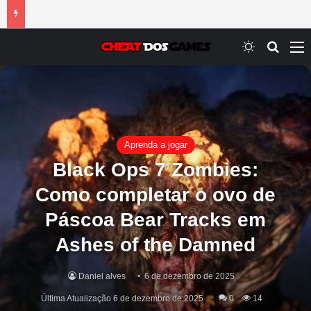
Switch ski
Procur
M
Aprenda a jogar
Black Ops 7 Zombies:
Como completar o ovo de
Páscoa Bear Tracks em
Ashes of the Damned
Daniel alves
6 de dezembro de 2025
Última Atualização 6 de dezembro de 2025
0
14