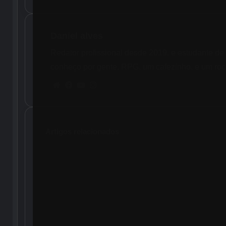
Daniel alves
Redator profissional desde 2019, e estudante de
conheço por gente, RPG, um cafezinho, e um roc
Website
Facebook
YouTube
Instagram
Artigos relacionados