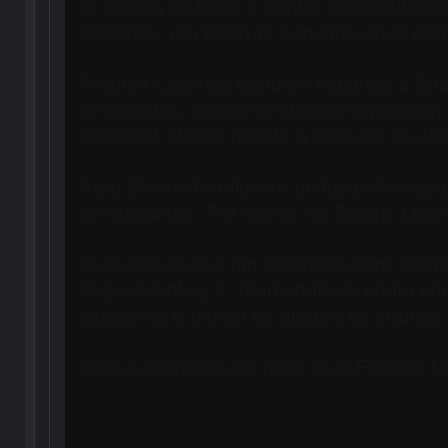
O Saloon se torna o centro de recrutame
ocasiões, um Recruta Lendário pode entr
Frontier Legends também expande a lista
de rodadas. Dynamite Bloons dependem de
Diamond Bloons resiste a ataques de alt
Aura Bloons fortalecem ondas próximas p
os atacantes. Por último, os Bloons Líd
Tudo isso leva a um confronto com Diam
Super Monkey 2, Diamondback conta com 
jogadores e tempo de quebra de crânios.
Veja a aparência do novo DLC Frontier 