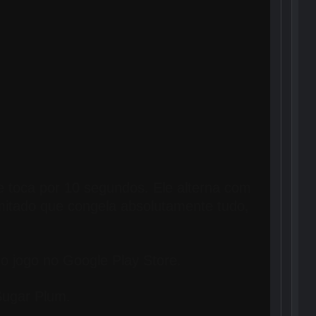
 toca por 10 segundos. Ele alterna com
imitado que congela absolutamente tudo,
 o jogo no
Google Play Store.
Sugar Plum.