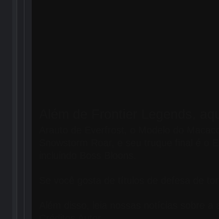
Além de Frontier Legends, aqu
Arauto de Everfrost, o Modelo do Macac
Snowstorm Roar, e seu truque final é o E
incluindo Boss Bloons.
Se você gosta de títulos de defesa de tor
Além disso, leia nossas notícias sobre 
Créditos Autor