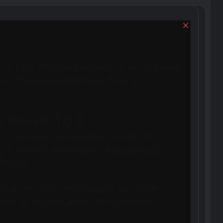
Fechar
om o DLC Frontier Legends. É uma grande
, um Paragon totalmente novo e
r Bloons TD 6
pas, mas com um enorme mundo 3D.
e um mundo semiaberto. A atualização
Tracks.
começa com um personagem que pode
iro de estimação de sua preferência.