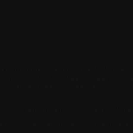
i está o que a atualização 52.0 traz
o de Gelo. Seu Ice Lance Beam congela tudo o que
clipse de Fimbulwinter. É uma habilidade de uso l
re, confira esta atualização no Bloons TD 6. Baixe
a atualização de Natal do Cats & Soup com a Fada 