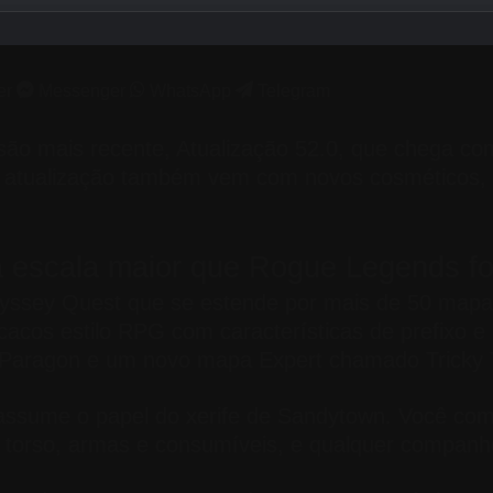
er
Messenger
WhatsApp
Telegram
rsão mais recente, Atualização 52.0, que chega c
. A atualização também vem com novos cosméticos
 escala maior que Rogue Legends fo
dyssey Quest que se estende por mais de 50 ma
cacos estilo RPG com características de prefixo 
 Paragon e um novo mapa Expert chamado Tricky 
 assume o papel do xerife de Sandytown. Você 
torso, armas e consumíveis, e qualquer companhe