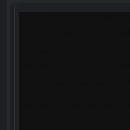
Compartilhar
Facebook
X
Linkedin
Skype
Messeng
Bloons TD 6 de Ninja Kiwi lançou sua ve
atualização, perfeita para fechar o ano
mudanças de equilíbrio.
Frontier Legends está em uma
Ninja Kiwi descreve o DLC como uma O
Possui minijogos, moeda persistente, Ma
mais recente também traz o Ice Monkey
Em Bloons TD 6 Frontier Legends, você
construir com chapéus, equipamentos de 