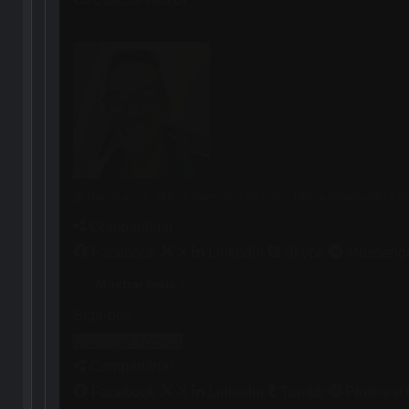
Daniel alves
6 de dezembro de 2025
Última Atualização 6 
Compartilhar
Facebook
X
Linkedin
Skype
Messeng
Mostrar mais
Siga-nos
Compartilhar
Facebook
X
Linkedin
Tumblr
Pinterest