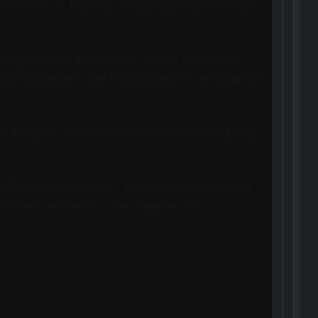
leatórias e nomes exclusivos. E em raras
ue aparecem junto com novos conjuntos
am projéteis que ricocheteiam, enquanto
on Bloons refletem um pouco de dor para
LC no lançamento. Inspirado em Bloons
s desencadeados por ataques de