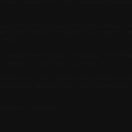
nto de macacos contratados com características a
ar.
 de Bloon com seis novos tipos especializados q
 punição por raio de explosão, Glass Bloons evit
o dano.
or meio de intensa produção agrícola, e Retributi
eres protegem aqueles que viajam com eles.
ondback, um chefe multissegmento exclusivo do D
mecânicas ligadas a Pierce, debuffs intencionai
Legends em Bloons TD 6 aqui.