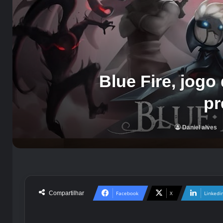
Blue Fire, jogo
pr
Daniel alves
Compartilhar
Facebook
X
Linkedi