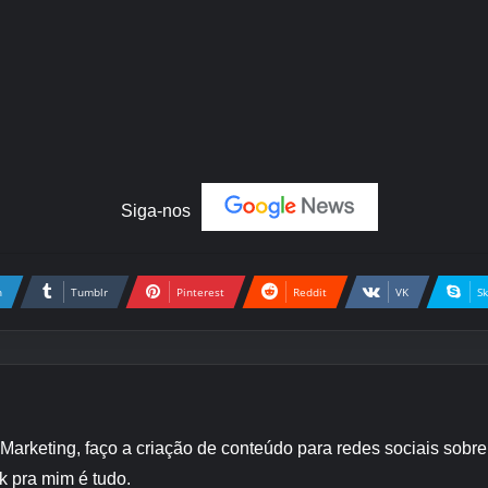
Siga-nos
n
Tumblr
Pinterest
Reddit
VK
S
 Marketing, faço a criação de conteúdo para redes sociais sob
k pra mim é tudo.