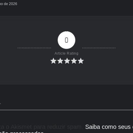
lho de 2026
0
Article Rating
liza o Akismet para reduzir spam.
Saiba como seus