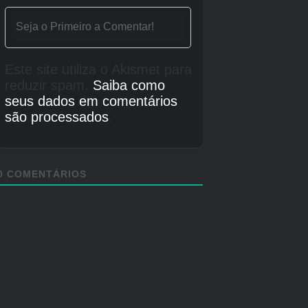
Existem três condições.
“Ter Yatsuha, que é
parente de Deus, e o filho divino juntos”
“Combater espíritos vingativos e corrigir o
fluxo dos cinco elementos” “Descubra o
que Deus tirou de Hachiha”
é.
Você pode atender a essas condições viajando
por cada mundo com Yatsuha, progredindo na
história e aprofundando seus laços. O principal
apelo deste trabalho é que o vínculo com Yaha
se torne a chave para salvar o mundo.