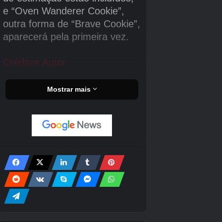
Como filha do Deus Dragão, ela é um homem
que conheceu no Palácio do Dragão.
oito
folhas
Juntos, eles assumirão a missão de
economizar espaço e tempo.
A história principal “Ryugu no Monogatari” se
passa em “Ryugu”.
A história pode ser
desbloqueada aumentando a classificação
do usuário
O RANK do usuário aumentará
quando ele coletar um certo número de
“Experience Sands”. Além disso, “Sand of
Experience” pode ser obtida através de
recompensas ociosas e vencendo batalhas em
outros mundos.