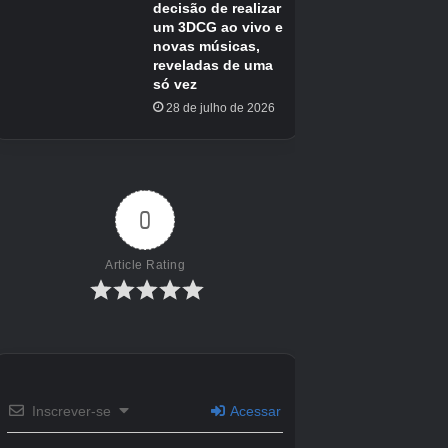
humanos, mas também 8 milhões de deuses
vivem no mundo do “Tempo e Espaço do
Dragão”. No entanto, porque oito milhões de
deuses se rebelaram e enlouqueceram, a veia
do dragão, a fonte do poder do tempo e do
espaço, tornou-se impura e o poder do deus
dragão enfraqueceu.
o resultado,
O “espaço-tempo do dragão”
está em perigo de extinção
Diz-se que o
mundo em que vivem as miko também é
afetado!
Para salvar o “Espaço-Tempo do Dragão”, é
necessário pacificar os oito milhões de deuses
que enlouqueceram e corrigir as veias do
dragão. Para fazer isso, os deuses devem
primeiro ser manifestados ou materializados.