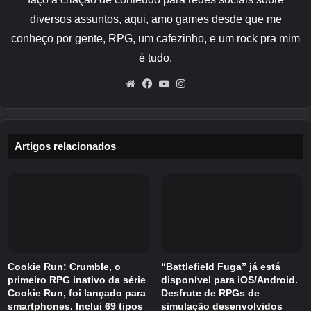
cada uma das oito folhas. Uma série que foca
diversos assuntos, aqui, amo games desde que me
na história desta obra,
“Caixa do Tesouro das
conheço por gente, RPG, um cafezinho, e um rock pra mim
Memórias de ‘Ryu Miko'”
é.
é tudo.
A primeira vez é
Preste atenção na história
Website
Facebook
YouTube
Instagram
principal “O Conto do Palácio do
Dragão”
Além disso, também apresentaremos
como passar o tempo em Ryugu e como
Artigos relacionados
interagir com Yatsuha, que a iniciante Miko
deve lembrar.
Cookie Run: Crumble, o
“Battlefield Fuga” já está
primeiro RPG inativo da série
disponível para iOS/Android.
Cookie Run, foi lançado para
Desfrute de RPGs de
smartphones. Inclui 69 tipos
simulação desenvolvidos