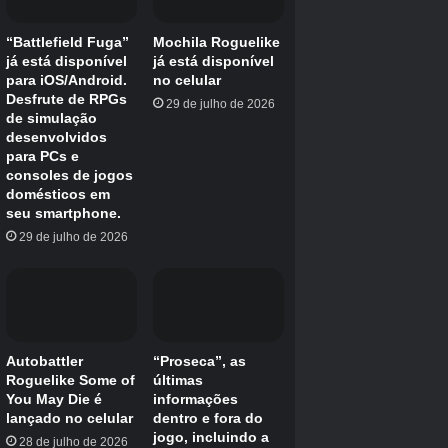
baseada no espírito da tartaruga e na tartaruga
que você encontrará em “Ryugu”.
Tamaki
(CV:
Ikue Otani) assume o papel, facilitando a
compreensão do papel.
De acordo com Tamaki, não apenas os