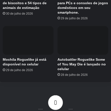
de biscoitos e 54 tipos de
para PCs e consoles de jogos
animais de estimação
domésticos em seu
smartphone.
30 de julho de 2026
29 de julho de 2026
[História de Ryugu]Girada com
Yatsuha de um mundo diferente
As sucessivas séries “Haruka” incluem o
Mochila Roguelike já está
Autobattler Roguelike Some
disponível no celular
of You May Die é lançado no
período Heian (“Haruka”), o período Genpei
celular
29 de julho de 2026
(“Haruka 3”), etc.
O tema é uma época
Tornou-
28 de julho de 2026
se. O protagonista, que foi escolhido como filho
divino do Deus Dragão, é convocado do
presente para um mundo paralelo que lembra
uma época histórica, onde aprofunda seu
0
vínculo com Yatsuha e os outros que ali