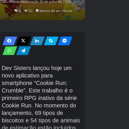
O personagem principal da história é um
estudante universitário.
Luz Yukawa
(Nome
mutável/CV: Masami Seto) abre com uma cena
em que visita Dan-no-ura, conhecido pela
Guerra Genpei.
Lá, ela encontra algo incomum e é atacada por
um espírito vingativo. Ela é salva por um
homem misterioso e elegante, mas é levada
para o mar… O que vi debaixo d’água foi a
área sagrada do fantástico deus dragão,
“Ryugu”.