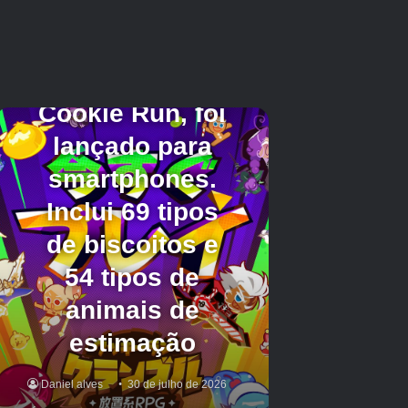
Em “Dragon’s Time and Space”, existem outros
mundos, como o “Mundo Sakura Kasumi”, que
é semelhante ao período Heian, o “Mundo
Enflame”, que é semelhante ao período
Sengoku, e o “Mundo Chobaku”, que é
semelhante ao final do período Edo. Miko
enfrentará a crise no espaço e no tempo com a
ajuda de Yaha de cada mundo. O destaque é
que você poderá desfrutar dos encontros
atemporais e dos vínculos que se formam a
partir deles.