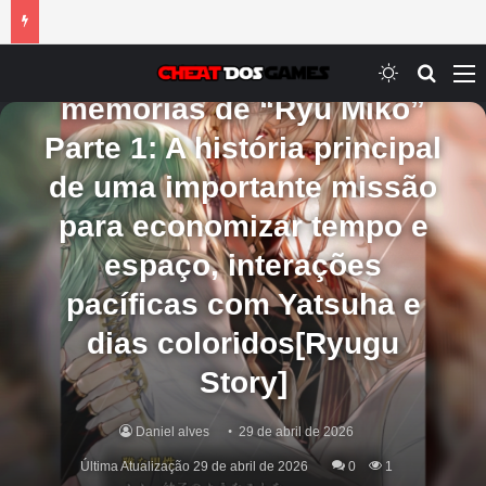
Mobile
Caixa de tesouro de
Switch ski
Procur
M
memórias de “Ryu Miko”
Parte 1: A história principal
de uma importante missão
para economizar tempo e
espaço, interações
pacíficas com Yatsuha e
dias coloridos[Ryugu
Story]
Daniel alves
29 de abril de 2026
Última Atualização 29 de abril de 2026
0
1