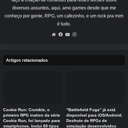
Makima.
diversos assuntos, aqui, amo games desde que me
O trailer também inclui músicas da banda
conheço por gente, RPG, um cafezinho, e um rock pra mim
japonesa de metal Maximum the Hormone. A
é tudo.
música deles All the Lynch!!! Toda a carne
Website
Facebook
YouTube
Instagram
moída!! é reproduzido durante todo o vídeo. A
banda também já contribuiu com música tema
para a adaptação do anime. Assista aqui
mesmo!
Artigos relacionados
Cookie Run: Crumble, o
“Battlefield Fuga” já está
primeiro RPG inativo da série
disponível para iOS/Android.
Cookie Run, foi lançado para
Desfrute de RPGs de
smartphones. Inclui 69 tipos
simulação desenvolvidos