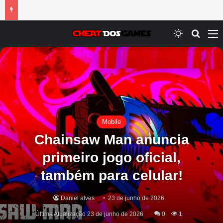
Switch ski
Procur
M
Mobile
Chainsaw Man anuncia
primeiro jogo oficial,
também para celular!
Daniel alves
23 de junho de 2026
Última Atualização 23 de junho de 2026
0
1