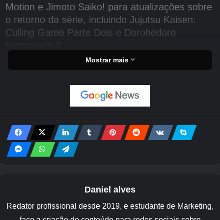
Motion e Jimoto Saiko! para atualizações sobre
o retorno da série, incluindo Jujutsu Kaisen:
Culling Game Parte Dois e Dorohedoro
temporada 3.
Mostrar mais
Mas para nós da Droidgamers, o que mais nos
empolgou foi o anúncio surpresa do jogo.
Juntamente com a revelação, o MAPPA lançou
um filme introdutório dando uma primeira visão
do projeto.
Pesado em estilo e apresentação, o trailer
apresenta modelos de personagens 3D de alta
qualidade, cenas cinematográficas e muita
ação brutal pela qual a franquia é conhecida.
Daniel alves
Vários personagens importantes aparecem ao
Redator profissional desde 2019, e estudante de Marketing,
longo do vídeo, como Denji, Power, Aki e
faço a criação de conteúdo para redes sociais sobre