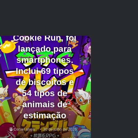
equipe nos próximos meses. Você está
animado com o jogo para celular Chainsaw
Man? Comente abaixo e deixe-nos saber!
E antes de sair, não deixe de ler nossas
notícias sobre o Hit Platformer Poinpy, da
Downwell-Creators, que retornará ao celular em
breve!
Créditos Autor