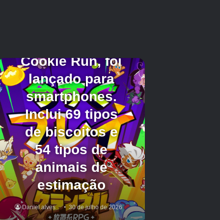
Obtenha o jogo do
Google Play Store
antes
que a nova temporada chegue. Além disso, leia
nossas notícias sobre Hay Day x Lance Bass
do NSYNC para Neighborhood Nurture!
Créditos Autor