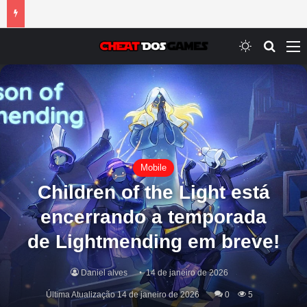
Switch ski
Procur
M
Mobile
Children of the Light está
encerrando a temporada
de Lightmending em breve!
Daniel alves
14 de janeiro de 2026
Última Atualização 14 de janeiro de 2026
0
5