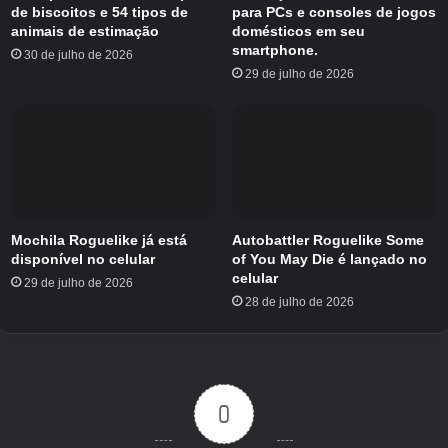
de biscoitos e 54 tipos de
para PCs e consoles de jogos
dispositivos exclusivos que você pode
animais de estimação
domésticos em seu
desbloquear completando as doze missões da
smartphone.
30 de julho de 2026
temporada. As duas primeiras missões serão
29 de julho de 2026
abertas nos dias 16 e 17 de janeiro. Todas as
missões restantes ficam disponíveis às sextas-
feiras, continuando o padrão de lançamento
semanal até 27 de março.
Dê uma olhada no início da Temporada de
Mochila Roguelike já está
Autobattler Roguelike Some
Lightmending em Sky: Children of the Light
disponível no celular
of You May Die é lançado no
abaixo.
celular
29 de julho de 2026
28 de julho de 2026
0