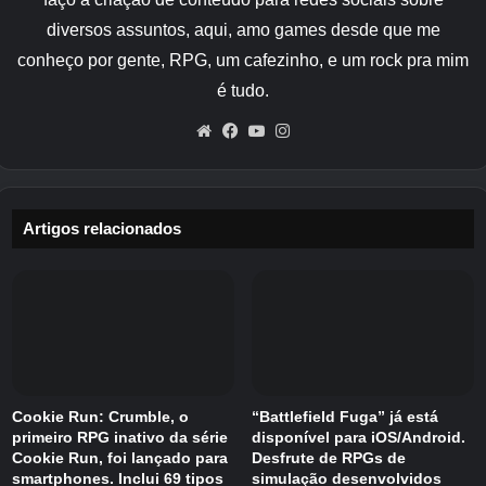
juntos para consertar o que está quebrado.
diversos assuntos, aqui, amo games desde que me
A temporada também tem um novo Quest
conheço por gente, RPG, um cafezinho, e um rock pra mim
Giver que pede ajuda e traz alguns rostos
é tudo.
familiares para guiá-lo durante o processo. As
Website
Facebook
YouTube
Instagram
Lanternas de Memória são inesperadamente
frágeis, então a solução está no trabalho em
equipe, na observação e na persistência.
Artigos relacionados
Você precisa seguir pistas, procurar peças que
faltam e cristais de luz que permitem a
remontagem das lanternas. Ao longo do
caminho, os Lightseekers retornam em uma
nova função como Lightmenders. Eles
introduzirão dispositivos especiais que apoiarão
Cookie Run: Crumble, o
“Battlefield Fuga” já está
os esforços de restauração.
primeiro RPG inativo da série
disponível para iOS/Android.
Cookie Run, foi lançado para
Desfrute de RPGs de
Ao longo da temporada, existem até doze
smartphones. Inclui 69 tipos
simulação desenvolvidos