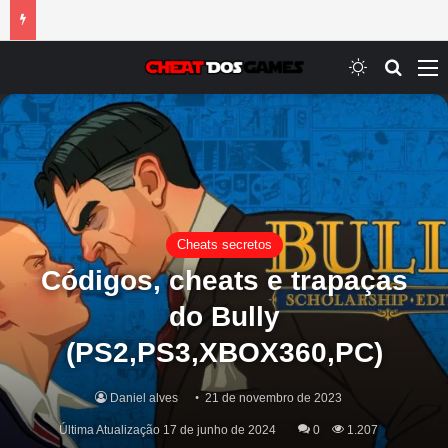
Switch ski
Procur
M
Cheats secretos
Códigos, cheats e trapaças
do Bully
(PS2,PS3,XBOX360,PC)
Daniel alves
21 de novembro de 2023
Última Atualização 17 de junho de 2024
0
1.207