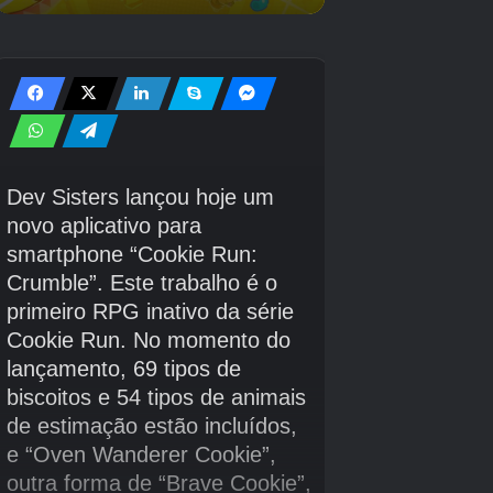
quem ele se aproxima.
Dr. Crabblesnitch:
O diretor da Bullworth Academy é uma
figura de autoridade rígida e severa, embora ele
infelizmente seja cego para alguns dos piores eventos que
ocorrem no campus. Apesar de sua personalidade
abrasiva, Crabblesnitch tem uma forte bússola moral.
Bully PS2: Códigos