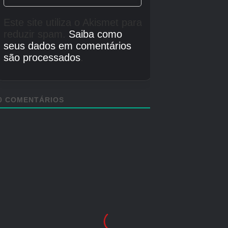
Quadrado, Círculo, X
Todos os
Segure L1 e pressione Cima, Esquerda,
movimentos de
Baixo(2), Triângulo, Quadrado, X(2)
Educação Física 2
Todos os
Segure L1 e pressione Cima, Esquerda,
movimentos de
Baixo, Direita, Triângulo, Quadrado, X,
luta 2
Círculo
Todas as roupas 3
L1(2), R1, L1(3), R1(2)
1 – Não surte nenhum efeito no Kissing Level.
2 – Não aparecerá na tela de Stats (Estatísticas).
3 – Não é necessário segurar L1. Pressione qualquer botão
para que o jogo retorne à velocidade normal.
Respostas das aulas de Inglês