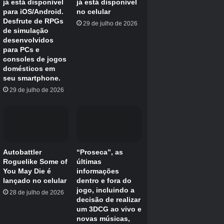
imagem ilustrativa do jogo Bully
EFEITO
CÓDIGO
Saúde completa
Segure LB e pressione RT(3)
Todas as armas
Segure LB e pressione Cima(4)
Segure LB e pressione Cima,
Munição infinita
Baixo, Cima, Baixo
Munição completa
Segure LB e pressione, Cima(2)
Ganhe dinheiro
Segure LB e pressione Y, X, B, A
Todos os movimentos
Segure LB e pressione Cima,