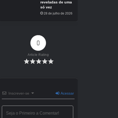
de Educação Física 2
Esquerda, Baixo(2), X, Y, A(2)
Todos os movimentos
Segure LB e pressione Cima,
de luta
Esquerda, Baixo, Direita, Y, X, A, B
Todas as roupas
LB(2), RB, LB(3), RB(2)
EFEITO
CÓDIGO
Saúde completa 1
Segure L1 e pressione R2(3)
Todas as armas
Segure L1 e pressione Cima(4)
Segure L1 e pressione Cima, Baixo,
Munição infinita
Cima, Baixo
Munição completa
Segure L1 e pressione, Cima(2)
Segure L1 e pressione Triângulo,
Ganhe dinheiro