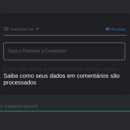
Inscrever-se
Acessar
Este site utiliza o Akismet para reduzir spam.
Saiba como seus dados em comentários são
imagem ilustrativa Bully
processados
.
James “Jimmy” Hopkins:
O personagem
principal
Bully
está matriculado contra sua vontade na
Bullworth Academy. Devido a um longo histórico de mau
0
COMENTÁRIOS
comportamento, esta escola é sua última chance de evitar
a detenção juvenil. Jimmy é um indivíduo geralmente
desordenado, vestindo o uniforme escolar amarrotado e a