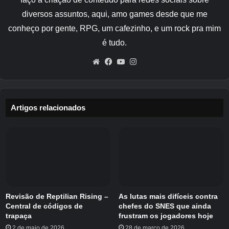
Na academia, Jimmy se depara com um
diversos assuntos, aqui, amo games desde que me
ambiente escolar repleto de estereótipos e
conheço por gente, RPG, um cafezinho, e um rock pra mim
desafios. Ele navega por conflitos com grupos
sociais, como os valentões, nerds,
é tudo.
cheerleaders e outros, enquanto tenta
Website
Facebook
YouTube
Instagram
estabelecer seu lugar na hierarquia estudantil.
A trama envolve missões diversas, desde
enfrentar valentões até ajudar colegas com
Artigos relacionados
seus problemas.
Ao longo do jogo, Jimmy forma alianças,
participa de atividades extracurriculares, e até
mesmo desenvolve romances. A narrativa
aborda temas típicos da adolescência, como
amizade, rivalidade e as complexidades da vida
Revisão de Reptilian Rising –
As lutas mais difíceis contra
estudantil.
Central de códigos de
chefes do SNES que ainda
trapaça
frustram os jogadores hoje
Infelizmente, não veremos uma continuação
2 de maio de 2026
28 de março de 2026