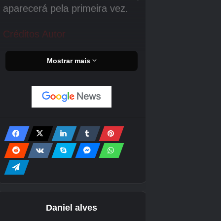
imagem ilustrativa do jogo Bully
Os
códigos de Bully para PS2
funcionam
apenas usando o controle conectado na
segunda porta do console. Deve sempre ser
usado o segundo controle para digitar os
códigos.
Conseguir todos os movimentos
: Segure L1 e aperte:
Cima, Esquerda, Baixo, Baixo, Triângulo, Quadrado, X e X
Conseguir todas os movimentos de agarrar no ginásio
.
(Não aparece nas estatísticas): Segure L1 e aperte: Cima,
Esquerda, Baixo, Direita, Triângulo, Quadrado, X, Bolinha
Ter todos os uniformes
: Aperte: L1, L1, R1, L1, L1, L1, R1
e R1
Saúde no máximo
(só não funciona no nivel “Kissing”):
Segure L1 e aperte: R2, R2 e R2