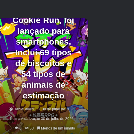
camisa para fora da calça. Apesar de sua natureza rude, no
entanto, ele é um garoto decente de coração.
Gary Smith:
Gary é o principal antagonista
de
Bully
. Embora ele comece o jogo fazendo amizade com
Jimmy, sua paranóia eventualmente o leva a trair seu
colega de classe. A partir de então, ele conspira nos
bastidores para derrubar Jimmy e assumir o controle da
escola.
Pete Kowalski:
Pete é o amigo mais próximo de Jimmy
durante os eventos de
Bully
, e o único aliado que lhe resta
depois que Gary trai os dois. Pete auxilia Jimmy em sua
missão e atua como a voz da razão do protagonista durante
sua ascensão ao poder.
Zoe Taylor:
Esta aluna da Bullworth Academy desenvolve
um relacionamento próximo com Jimmy ao longo do
jogo. Embora o protagonista chame a atenção de muitas
personagens femininas ao longo do jogo, Zoe é aquela com