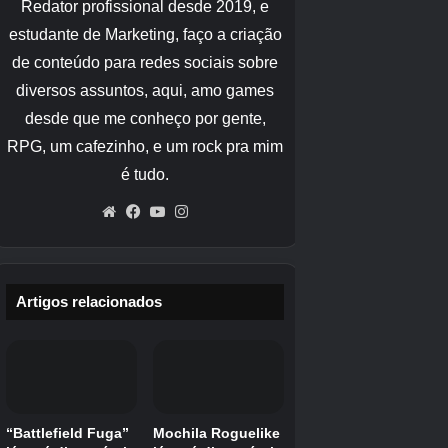
Todas as armas
: Segure L1 e aperte: Cima, Cima, Cima e
Cima
Dinheiro
: Segure L1 e aperte: Triângulo, Quadrado, Bolinha
e X
Munição total
: Segure L1 e aperte: Cima e Cima
Ligar/Desligar munições infinitas
: Segure L1 e aperte:
Cima, Baixo, Cima e Baixo
Bully: Scholarship Edition Códigos
Xbox 360