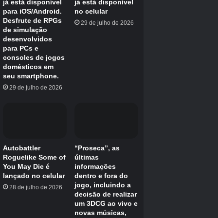
O código 2 ativará o flicker, o que ninguém
provavelmente vai querer fazer.
EFEITO
CÓDIGO
No Menu Principal, habilita o
L3, L1, L1, L1, L2, R1, X, R2,
flicker no jogo.
Triângulo, R2, Triângulo
No Menu Principal,
L3, R2, L2, R2, R1, L2, R1,
Desbloqueia Trajes,
L1, R2, Triângulo, R2,
Dificuldades, Tesouros
Triângulo
No Menu de Seleção no jogo,
L3, R2, L2, R2, R1, L2, R1,
desbloqueia todos os
L1, R2, Triângulo, R2,
feitiços/itens no nível máximo
Triângulo