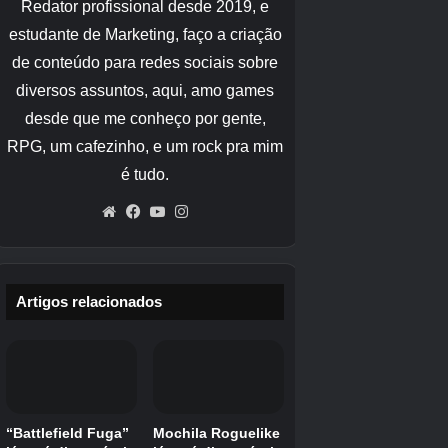
vez durante a luta contra o Colosso de Rhodes
pode ser desbloqueada no Desafio dos Titãs.
Complete-os na classificação Spartan ou
superior e você verá a Urna de Poseidon sendo
adquirida nos resultados. Então, você pode
ativá-la no Jogo Bônus e ela substituirá a Fúria
de Cronos.
Desbloquear Tesouros, Trajes, Dificuldades, Ativar
Flicker
Inserido no menu principal no Controle #2, o
código 1 desbloqueia todos os níveis de
dificuldade, trajes e tesouros.
Inserido no menu de seleção no jogo, o código
1 desbloqueia todos os feitiços e itens no nível
máximo.