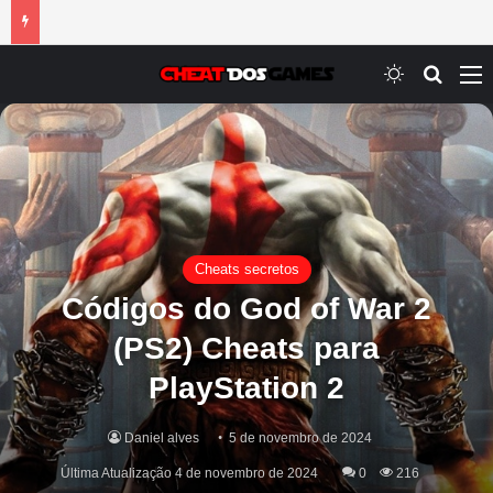
Switch ski
Procur
M
Cheats secretos
Códigos do God of War 2
(PS2) Cheats para
PlayStation 2
Daniel alves
5 de novembro de 2024
Última Atualização 4 de novembro de 2024
0
216