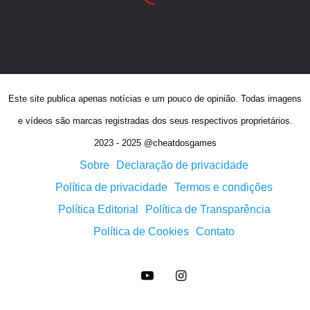
feito corretamente.
EFEITO
CÓDIGO
L1, L2, L3, Círculo e
Modo de Alta Definição
Este site publica apenas notícias e um pouco de opinião. Todas imagens
Quadrado simultaneamente
e vídeos são marcas registradas dos seus respectivos proprietários.
2023 - 2025 @cheatdosgames
Filmes no Jogo
Sobre
Declaração de privacidade
DESBLOQUEÁVEL
COMO DESBLOQUEAR
Política de privacidade
Termos e condições
Política Editorial
Política de Transparência
Resolação Alta
Complete o Jogo
Política de Cookies
Contato
Formato da História
Complete o Jogo
YouTube
Instagram