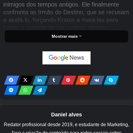
inimigos dos tempos antigos. Ele finalmente
confronta as Irmãs do Destino, que se recusam
a ajudá-lo, forçando Kratos a matá-las para
tomar o controle de seu próprio destino.
Mostrar mais
No clímax, Kratos retorna ao momento de sua
traição e confronta Zeus em uma batalha épica.
Gaia intervém, revelando que os Titãs também
buscam vingança contra os deuses do Olimpo.
O jogo termina com Kratos e os Titãs
escalando o Monte Olimpo, preparando-se para
a guerra total contra os deuses.
Abaixo você vai encontrar alguns easter eggs
além dos códigos do jogo.
Daniel alves
Redator profissional desde 2019, e estudante de Marketing,
Jogo Bônus
faço a criação de conteúdo para redes sociais sobre