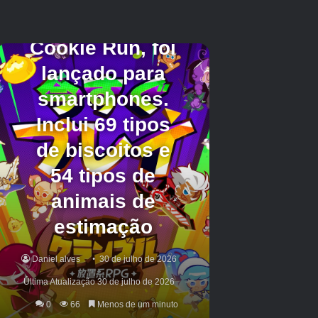
jogador verá um URL de site secreto aparecer
na tela:
www.islandofrhodes.org.
À medida que
o combo de golpes do jogador aumenta, os
avisos “Seu destino aguarda”, “O segredo está
próximo” e “Quase lá” aparecem logo acima do
medidor de Fúria dos Titãs. Nota: este site não
existe mais, então não há razão para visitar o
URL.
Mini-Jogo Sexual
Um pouco depois da área de Rhodes, a
primeira área do jogo, você descerá para uma
área de banho/sauna. Em vez de continuar e
mergulhar, pule para fora da água e vá para a
área ao redor. Devem haver duas telas que são
quebráveis. Atrás de uma das telas, há duas
mulheres topless.