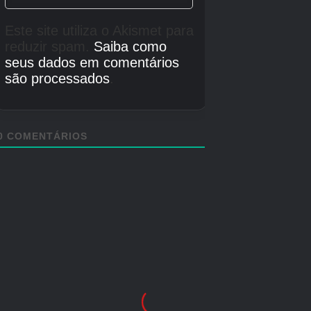
Colete 20 olhos de Cyclops.
Deve matá-los com um
General Kratos
movimento sensível ao
contexto. Significa o botão O.
Armadura de Deus (o melhor
Receba a classificação Deus
traje, dobra todas as
no modo Desafio
estatísticas)
Complete o jogo no modo Titã
Hércules
Complete o jogo em qualquer
Armadura de Hydra
dificuldade
Modo de Alta Definição
Este código é inserido a qualquer momento
antes da tela “Sony Computer Entertainment
Presents”. As letras nessa tela ficarão roxas se