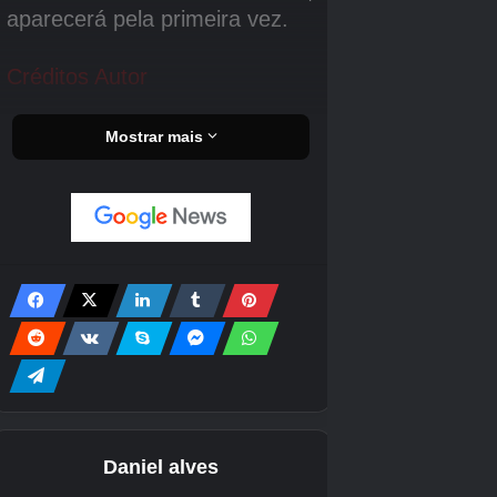
Desbloqueie o modo de dificuldade Titã
Simplesmente complete o jogo em qualquer
outro modo de dificuldade.
Modo Desafio dos Titãs
Complete o jogo em qualquer dificuldade para
desbloquear na seção de tesouros.
Exatamente como o modo Desafio dos Deuses
do primeiro God of War, exceto que há 7
desafios.
Urna de Poseidon – Fúria de Poseidon
A habilidade mágica que você usa nos
primeiros níveis e perde após drenar seus
poderes na Lâmina de Olympus pela segunda