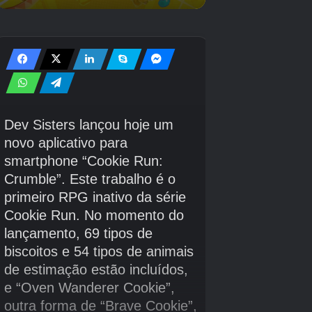
Ao andar até elas e pressionar o botão círculo,
você inicia o mini-jogo sexual onde você
completa uma série de pressões de botões.
Quando você vencer, receberá uma grande
quantidade de orbes vermelhas e algumas
orbes verdes. Você só pode receber as orbes
uma vez, mas pode jogar o mini-jogo quantas
vezes quiser.
Arena dos Destinos
Receba a classificação Titã no Desafio dos
Titãs para desbloquear na seção Tesouros.
Uma espécie de modo de prática onde você
escolhe a saúde/magia/habilidades/inimigos,
etc.