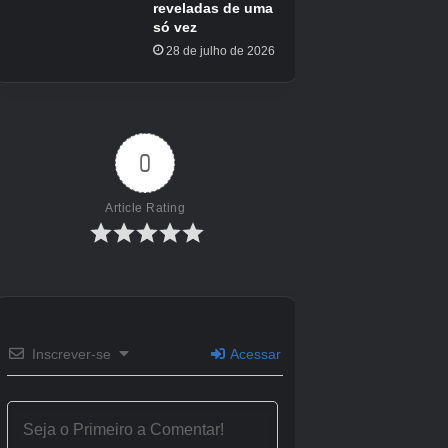
Desbloqueáveis: Trajes/Armas
Deve completar o jogo em determinados níveis
de dificuldade, coletar certos itens e receber
certas classificações.
DESBLOQUEÁVEL
COMO DESBLOQUEAR
Complete o jogo no modo Titã
Athena
Complete o jogo, depois
comece um Novo
Lâmina de Olympus
Jogo+/Jogo Bônus.
Complete o jogo em qualquer
Traje Cod of War
dificuldade
Complete o jogo no modo
Dark Odyssey
Deus