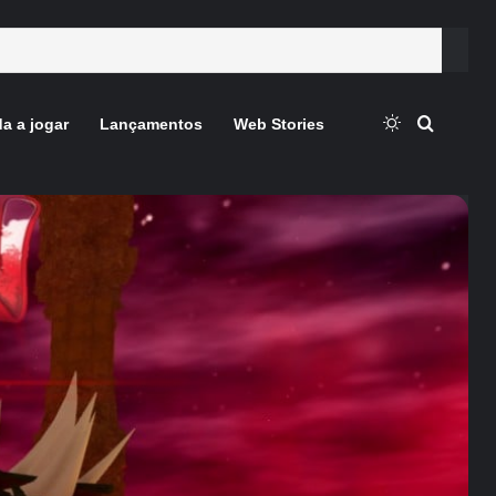
Switch skin
Procura
a a jogar
Lançamentos
Web Stories