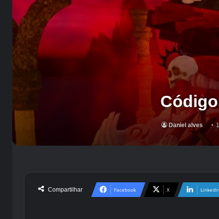
Código
Daniel alves
1
Compartilhar
Facebook
X
Linkedi