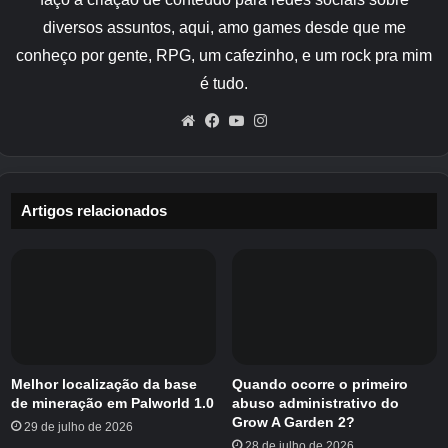
ordem
:
diversos assuntos, aqui, amo games desde que me
conheço por gente, RPG, um cafezinho, e um rock pra mim
Pressione o quarto botão 4 vezes
é tudo.
Pressione o primeiro botão 4 vezes.
Website
Facebook
YouTube
Instagram
Pressione o segundo botão 2 vezes.
Pressione o terceiro botão 4 vezes.
Depois de fazer isso na ordem correta, você
Artigos relacionados
deverá obter uma imagem de dois cervos e ser
capaz de abrir o cofre para coletar a
recompensa – o Anel do Ogro.
Melhor localização da base
Quando ocorre o primeiro
de mineração em Palworld 1.0
abuso administrativo do
Crédito da imagem:
Eurogamer/Pearl Abyss
Grow A Garden 2?
29 de julho de 2026
28 de julho de 2026