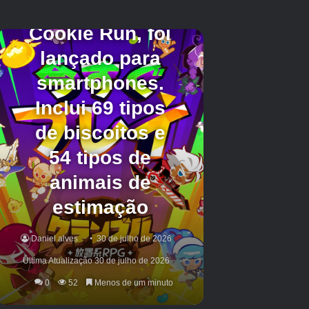
Crédito da imagem:
Eurogamer/Pearl Abyss
Enquanto você estiver na área, dê uma olhada
em nossa página listando as outras soluções
de quebra-cabeça de cofre de City of Demeniss
ou talvez a solução de quebra-cabeça de cofre
de Sungrove Manor.