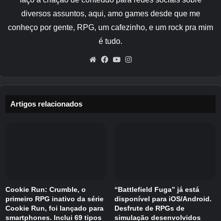
esperar pela sorte.
diversos assuntos, aqui, amo games desde que me
conheço por gente, RPG, um cafezinho, e um rock pra mim
Como conseguir diamantes
é tudo.
Existem duas maneiras de obter diamantes no
Website
Facebook
YouTube
Instagram
jogo agora.
Robux
Vamos tirar o chato do caminho. Você pode
Artigos relacionados
trocar Robux por Diamantes na Loja Especial,
que você acessa através do ícone do carrinho
de compras à esquerda da tela. A taxa de
câmbio é de 1 Robuck por 1.000 joias, embora
a menor quantia que você pode comprar seja
125.000 por 125 Robux.
Cookie Run: Crumble, o
“Battlefield Fuga” já está
primeiro RPG inativo da série
disponível para iOS/Android.
Cookie Run, foi lançado para
Desfrute de RPGs de
Negociação
smartphones. Inclui 69 tipos
simulação desenvolvidos