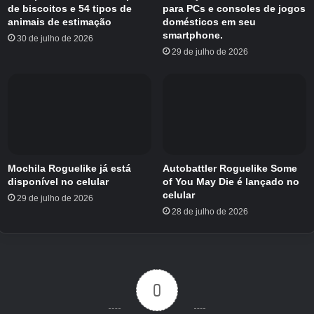
de biscoitos e 54 tipos de
para PCs e consoles de jogos
Agora, vamos ao mais interessante: trocar
animais de estimação
domésticos em seu
seus animais de estimação indesejados. Isso é
smartphone.
30 de julho de 2026
29 de julho de 2026
um pouco mais complicado, então vamos
explicar em etapas.
Para negociar seus animais de estimação, você precisa
desbloquear as atualizações Trading, Trading Plaza e
Trading Booth com moedas.
Depois de obtê-los, passe pelo grande portão na área
Mochila Roguelike já está
Autobattler Roguelike Some
disponível no celular
of You May Die é lançado no
principal para chegar ao Trading Plaza.
celular
29 de julho de 2026
Encontre uma cabine comercial desocupada e pressione E
28 de julho de 2026
para reivindicá-la.
Depois de configurado, interaja com o estande, ele deverá
permitir que você liste os animais de estimação no estande.
Você pode escolher quantos diamantes deseja que o animal
0
custe. Lembre-se de que outros jogadores estão