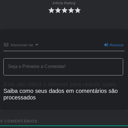
comprando esses bichinhos, então se você pedir muito,
Article Rating
eles podem não se interessar!
Se você sair do Trading Plaza, sua barraca desaparecerá,
você terá que ficar no Plaza para vender e não poderá rolar
para novos pets lá. Pelo lado positivo, as listagens na
barraca serão salvas, então, quando você abrir novamente,
Inscrever-se
Acessar
não precisará fazer as listagens novamente.
Créditos Autor
Este site utiliza o Akismet para reduzir spam.
Saiba como seus dados em comentários são
processados
.
0
COMENTÁRIOS