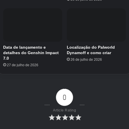
procurando por mais ajuda do Hytale, confira
nosso guia multijogador ou nossas páginas
sobre como obter fibra vegetal e minério de
tório.
Data de lançamento e
Localização do Palworld
detalhes do Genshin Impact
Dynamoff e como criar
7.0
26 de julho de 2026
27 de julho de 2026
0
Article Rating