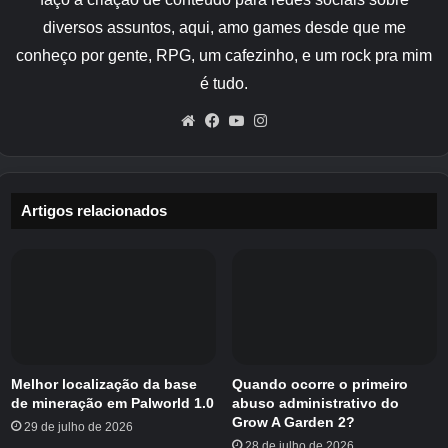
precisa inserir qualquer tipo de madeira na
bancada e selecionar ‘Janela’ no menu que
diversos assuntos, aqui, amo games desde que me
aparece aqui. Tudo que você precisa fazer
conheço por gente, RPG, um cafezinho, e um rock pra mim
agora é selecionar ‘Craft’ e você fará sua
é tudo.
janela!
Website
Facebook
YouTube
Instagram
Artigos relacionados
Crédito da imagem:
Estúdios Eurogamer/Hypixel
O tipo de madeira que você coloca na bancada
do construtor parece determinar o tipo de
janela que você pode fazer. Por exemplo, tipos
de madeira comuns parecem criar a ‘Janela
Bruta’.
Melhor localização da base
Quando ocorre o primeiro
de mineração em Palworld 1.0
abuso administrativo do
Grow A Garden 2?
29 de julho de 2026
Isso é tudo por enquanto! Se você estiver
28 de julho de 2026