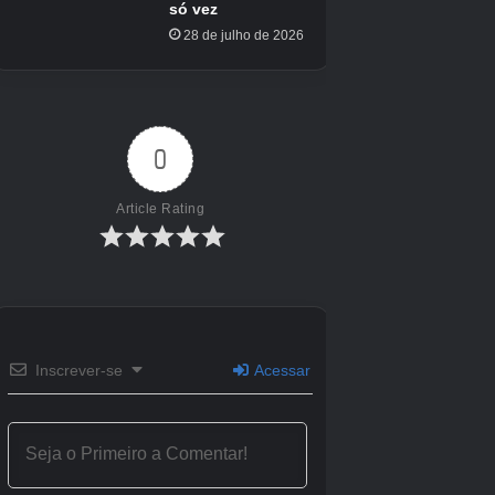
Cloud Island. No entanto,
Os jogadores de
Pokopia só podem criar uma Cloud Island
por vez
. Se desejar criar outra, você deve
excluir sua antiga Cloud Island ou pedir a outra
pessoa para criá-la para você.
Com o que foi dito acima, também quero
mencionar que você deve
tenha muito
cuidado com quem você convida para sua
Ilha das Nuvens
. Se você tem coisas que são
valiosas para você ou algumas construções nas
quais você passou horas e horas, não é
aconselhável convidar alguém que você não
conhece para sua ilha. Basta um canhão ou o
uso desonesto da habilidade Rollout para
alguém destruir seu trabalho duro, então tome
cuidado com quem visita sua ilha e vice-versa!