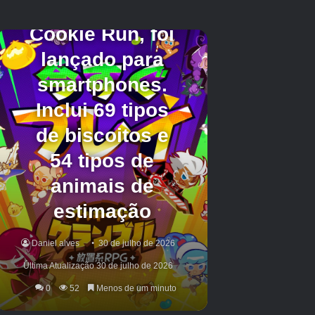
preocupe se o jogo disser que você está offline).
Crédito da imagem:
The Pokémon Company/Eugamer
Selecione ‘Conexão Online’ se estiver jogando de longa
distância ou ‘Conexão Local’ se estiver jogando usando a
mesma rede WiFi.
Nas Configurações agora, escolha se deseja exibir seu
Código de Link, se deseja ativar o Modo Espectador e
quantos jogadores deseja convidar.