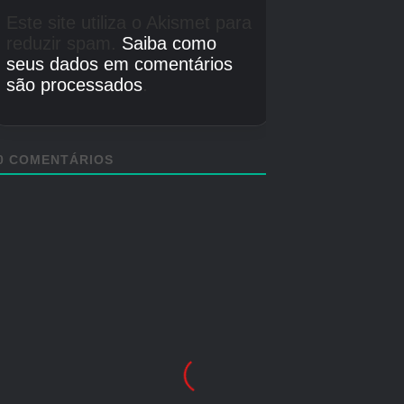
Veja como configurar e ingressar em uma
Cloud Island passo a passo no Pokopia:
Interaja com um PC e selecione ‘Link Play’.
Selecione ‘Jogar em uma Ilha das Nuvens’.
Crédito da imagem:
The Pokémon Company/Eugamer
Selecione ‘Criar uma nova ilha de nuvens’.
Escolha ‘Gerar uma Ilha das Nuvens aleatória’ ou ‘Gerar via