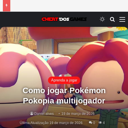
Switch ski
Procur
M
Aprenda a jogar
Como jogar Pokémon
Pokopia multijogador
Daniel alves
19 de março de 2026
Última Atualização 19 de março de 2026
0
4