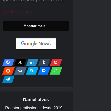
Crédito da imagem:
The Pokémon Company/Eugamer
Selecione ‘Conexão Online’ se estiver jogando de longa
distância ou ‘Conexão Local’ se estiver jogando usando a
mesma rede WiFi.
Insira o código do link fornecido pelo jogador que você está
visitando.
Confirme se a Ilha das Nuvens mostrada na próxima tela
está correta e pronto!
Jogando multijogador em uma Ilha das
Nuvens
As Ilhas das Nuvens são onde você e seus
amigos podem construir uma cidade e