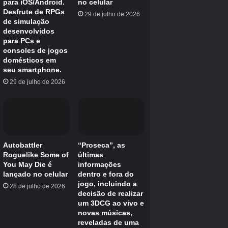
juntos, e quaisquer itens em seus bolsos
quando você sair de uma Ilha das Nuvens
serão armazenados no PC.
Além disso, embora uma Cloud Island precise
de um host, este não precisa ser o mesmo host
e
você pode trocar de host a qualquer
momento
. Digamos que haja quatro jogadores
e o jogador anfitrião queira fazer logoff; eles
podem simplesmente mudar o host para outro
jogador e deixar a Ilha das Nuvens.
De forma similar,
depois de visitar uma Ilha
das Nuvens uma vez, você poderá visitá-la
novamente quando quiser
– mesmo que o
host original não esteja online – desde que
você tenha o endereço e o código do link da