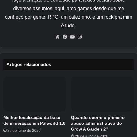
amigos para sua ilha e visite suas ilhas
ou
diversos assuntos, aqui, amo games desde que me
você pode alternativamente todos
colaborar
conheço por gente, RPG, um cafezinho, e um rock pra mim
em uma Cloud Island
(estes são
muito
é tudo.
diferente das Ilhas dos Sonhos). As Ilhas das
Nuvens são completamente separadas do seu
Website
Facebook
YouTube
Instagram
mundo ou do mundo dos seus amigos e todos
os jogadores envolvidos podem acessá-las a
qualquer momento.
Artigos relacionados
Explicamos abaixo como jogar os dois modos
multijogador, bem como o que você pode ou
não fazer durante cada modo.
Jogando multijogador em seu mundo
Melhor localização da base
Quando ocorre o primeiro
Se você deseja convidar amigos para o seu
de mineração em Palworld 1.0
abuso administrativo do
mundo em Pokopia ou, alternativamente, visitar
Grow A Garden 2?
29 de julho de 2026
os mundos deles, há algumas coisas que você
28 de julho de 2026