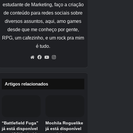
completar o Pokédex – novamente – juntos.
Aqui,
você poderá usar todas as suas
habilidades e fazer tudo o que seria capaz
de fazer em seu próprio mundo
mas ao lado
de amigos. Pense nisso como uma Palette
Town multijogador totalmente funcional!
Como resultado, todos
As Ilhas das Nuvens
são completamente áridas para começar
.
Isso significa que não há Pokémon ou
decorações, e
você não poderá trazer
nenhum inventário do seu próprio mundo
com você. Portanto, você precisará usar tudo o
que aprendeu em Pokopia até agora para
reunir recursos, construir habitats e atrair
novos Pokémon. O PC continuará a ter
desafios para você e seus amigos completarem