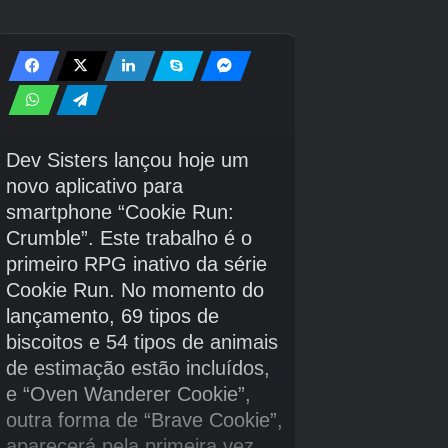
Crédito da imagem:
The Pokémon Company/Eugamer
Pressione o botão de adição (“+”) para confirmar suas
configurações e abrir seu mundo para outros jogadores.
Na página seguinte, você pode ver o seu código de link, que
você precisa fornecer a qualquer jogador que deseja entrar
no seu mundo.
Veja como entrar no mundo de outro
jogador em Pokopia:
Interaja com um PC e selecione ‘Link Play’.
Selecione ‘Visitar um amigo’ (e não se preocupe se o jogo
disser que você está offline).