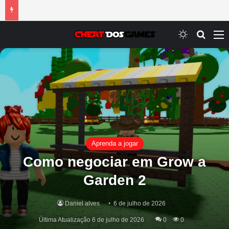
Switch ski
Procur
M
Aprenda a jogar
Como negociar em Grow a
Garden 2
Daniel alves
6 de julho de 2026
Última Atualização 6 de julho de 2026
0
0