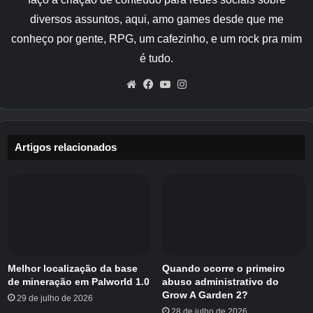
selecione ‘Inventário de pechincha’ para
diversos assuntos, aqui, amo games desde que me
negociar tudo em sua mochila, ou ‘Pechinchar
conheço por gente, RPG, um cafezinho, e um rock pra mim
isto’ se você estiver segurando uma colheita
é tudo.
específica.
Website
Facebook
YouTube
Instagram
Steven então verá o que você está oferecendo
a ele e
ele aceitará ou rejeitará a barganha
.
Se ele rejeitar o acordo, você perderá Sheckles
Artigos relacionados
e poderá vendê-los pelo preço normal. Se
Steven aceitar a barganha, você receberá um
preço promocional pelo item ou itens que está
oferecendo.
Você terá então algumas opções diferentes
para escolher:
Melhor localização da base
Quando ocorre o primeiro
de mineração em Palworld 1.0
abuso administrativo do
Opção um – Aceitar o acordo
Grow A Garden 2?
29 de julho de 2026
28 de julho de 2026