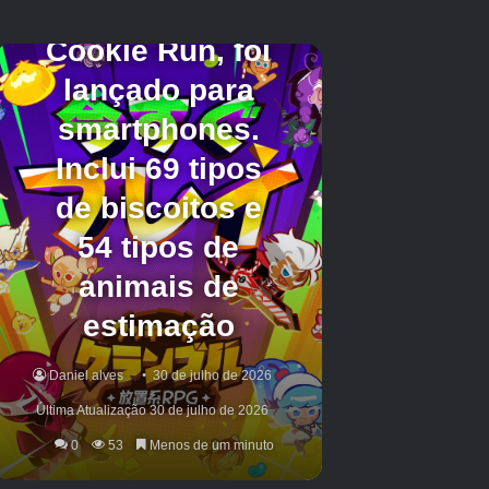
opção para pedir mais. No entanto, isso
custará mais Sheckles e nem sempre você
obterá um aumento de preço – então é uma
aposta.
Isso é tudo por enquanto! Se você está
procurando mais ajuda para o Grow a Garden
2, confira nossa lista dos melhores animais de
estimação, nossa lista completa de sementes
ou nossa página detalhando o que os gnomos
fazem.