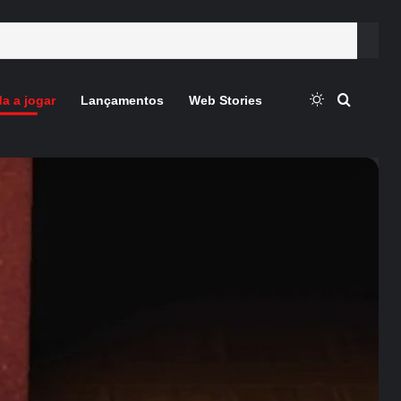
Switch skin
Procura
a a jogar
Lançamentos
Web Stories