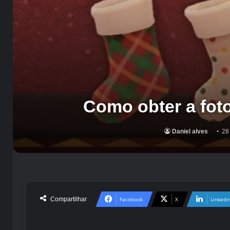
Como obter a fot
Daniel alves
28
Compartilhar
Facebook
X
Linkedi