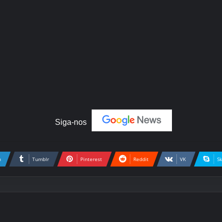
Siga-nos
n
Tumblr
Pinterest
Reddit
VK
S