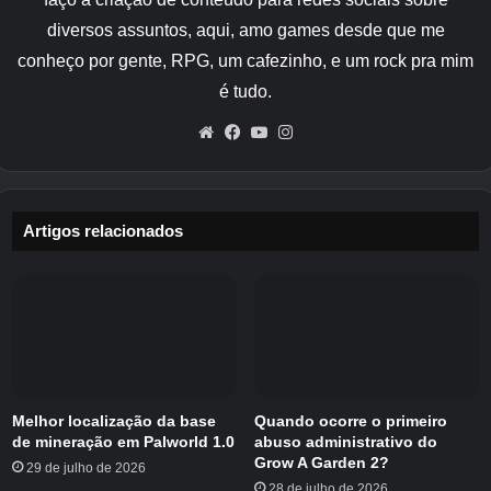
Irmãos do Agente de Recompensas da Costa
diversos assuntos, aqui, amo games desde que me
em Tortuga.
conheço por gente, RPG, um cafezinho, e um rock pra mim
é tudo.
Website
Facebook
YouTube
Instagram
Crédito da imagem:
Kraken Express/Eugamer
Assim que tiver o Papel de Receita, três
Artigos relacionados
versões diferentes da Fragata serão
adicionadas ao seu Cais como um navio
fabricável. Estas são a Fragata padrão, a
Fragata dos Irmãos e a Fragata do Barba
Negra.
Em seguida, tudo o que você precisa fazer é
Melhor localização da base
Quando ocorre o primeiro
de mineração em Palworld 1.0
abuso administrativo do
reunir os materiais necessários para construir a
Grow A Garden 2?
29 de julho de 2026
fragata de sua escolha. São os seguintes:
28 de julho de 2026