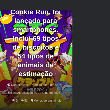
Nome a
a todos os inimigos que estiverem dentro dele.
definir
Isso causa 45% do dano da sua arma por
segundo, por um total de 3 segundos.
Golpe do
Cada um dos seus ataques tem 33% de
Arcanjo
chance de invocar um raio de luz.
Com essas vantagens adicionais e aumentos
de estatísticas, você não apenas terá mais
sorte em termos de quedas e será mais forte
na batalha apenas pelos números, mas
também ganhará habilidades únicas que
nenhuma outra raça possui.
Tanto o benefício ainda a ser nomeado
(rotulado como ‘TBD’ na tabela acima) quanto
Golpe do Arcanjo
ambos serão úteis,