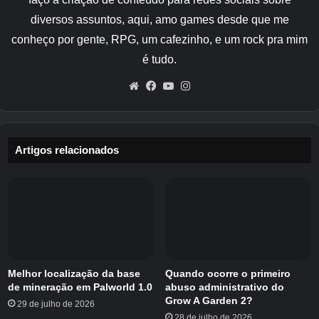
diversos assuntos, aqui, amo games desde que me
conheço por gente, RPG, um cafezinho, e um rock pra mim
é tudo.
Website
Facebook
YouTube
Instagram
Artigos relacionados
Crédito da imagem:
A Comunidade Forge / Eurogamer
Embora exista a opção de usar o Robux para
mais, a corrida pode ser conquistada jogando e
inserindo novos códigos The Forge – essas são
Melhor localização da base
Quando ocorre o primeiro
de mineração em Palworld 1.0
abuso administrativo do
as opções mais viáveis.
Grow A Garden 2?
29 de julho de 2026
28 de julho de 2026