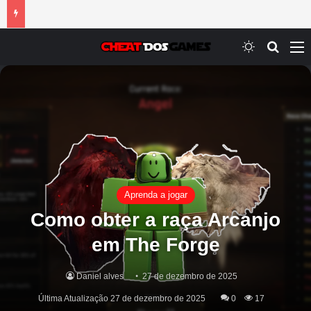
Switch ski
Procur
M
Aprenda a jogar
Como obter a raça Arcanjo
em The Forge
Daniel alves
27 de dezembro de 2025
Última Atualização 27 de dezembro de 2025
0
17