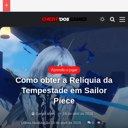
Switch ski
Procur
M
Aprenda a jogar
Como obter a Relíquia da
Tempestade em Sailor
Piece
Daniel alves
16 de abril de 2026
Última Atualização 16 de abril de 2026
0
2