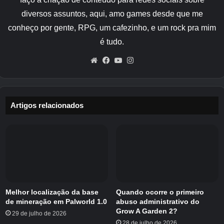
devem ser relativamente fracos se você estiver
diversos assuntos, aqui, amo games desde que me
em um nível em que esteja se preparando para
conheço por gente, RPG, um cafezinho, e um rock pra mim
enfrentar a Donzela Abençoada, e um AOE
é tudo.
com um ataque de acompanhamento adicional
deve ser suficiente para erradicar todos eles de
Website
Facebook
YouTube
Instagram
uma só vez.
Artigos relacionados
Vá para Hollow Island, encontre esses capangas ociosos e
eviscere-os com ataques AOE. |
Crédito da imagem:
Eurogamer/Desenvolvedores de Shadowrise
Melhor localização da base
Quando ocorre o primeiro
Não importa qual grupo de inimigos você
de mineração em Palworld 1.0
abuso administrativo do
escolha, quando eles morrerem, há uma
Grow A Garden 2?
29 de julho de 2026
chance de você ganhar Tempest Relics,
28 de julho de 2026