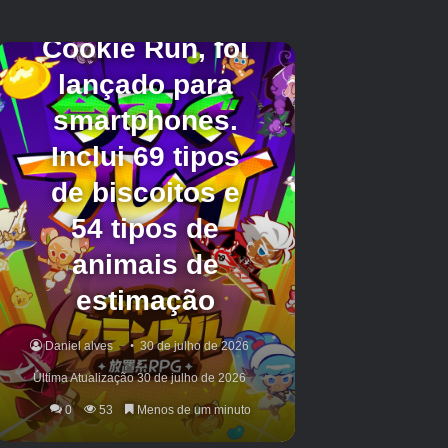
Você precisará convocar a Donzela Abençoada na Ilha Boss
para acessar todos esses adoráveis ​​saques em potencial. |
Crédito da imagem:
Eurogamer/Desenvolvedores de Shadowrise
Você vai querer convocar a Donzela Abençoada
algumas vezes para obter recursos como
núcleos aerodinâmicos,
Marcas Celestiais
,
Essência do Vendaval
e
Remanescente da
Maré
tudo isso pode ser usado para comprar a
espada da Donzela Abençoada. Mantenha seu
inventário abastecido até a borda com Tempest
Relics e prepare-se para um longo período de
trabalho duro.
E isso é tudo que você precisa saber sobre
como cultivar Tempest Relics. Se precisar de
mais ajuda em Sailor Piece, certifique-se de
ganhar alguns brindes grátis usando nossa lista