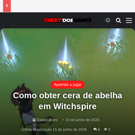
Switch ski
Procur
M
Aprenda a jogar
Como obter cera de abelha
em Witchspire
Daniel alves
15 de junho de 2026
Última Atualização 15 de junho de 2026
0
3