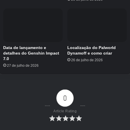
abelha.
Crédito da imagem:
Jogos Eurogamer/Envar
Data de lançamento e
Localização do Palworld
Isso é tudo por enquanto. Se você estiver
detalhes do Genshin Impact
Dynamoff e como criar
procurando por mais ajuda do Witchspire,
7.0
26 de julho de 2026
confira nossas páginas que mostram como
27 de julho de 2026
obter lingotes de cobre, lingotes de ferro ou
como obter chifre de loof.
0
Article Rating