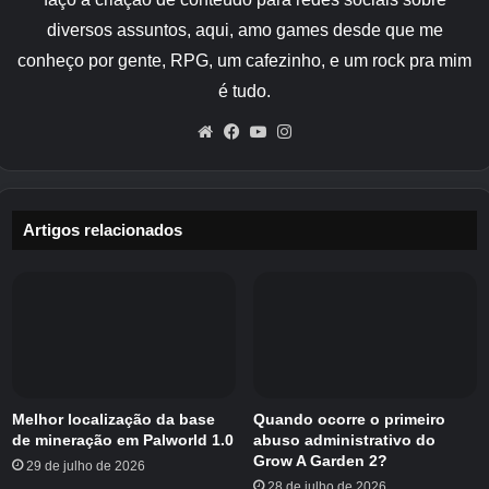
diversos assuntos, aqui, amo games desde que me
Crédito da imagem:
Jogos Eurogamer/Envar
conheço por gente, RPG, um cafezinho, e um rock pra mim
Quando você estiver neste local, simplesmente
é tudo.
ataque os Froblins no acampamento Froblin e
Website
Facebook
YouTube
Instagram
pelo menos um deles deverá derrubar cera de
abelha. Você também pode enfrentar o chefe
R’hyrrgar aqui se quiser obter uma abundância
Artigos relacionados
de materiais. Dito isso, se você não conseguir
cera de abelha na primeira tentativa, deixe a
área imediata por um tempo e retorne. Os
inimigos devem reaparecer e você pode tentar
novamente.
Você também pode configurar uma lareira perto
Melhor localização da base
Quando ocorre o primeiro
deste acampamento para funcionar como um
de mineração em Palworld 1.0
abuso administrativo do
ponto de viagem rápida, facilitando o retorno
Grow A Garden 2?
29 de julho de 2026
aqui sempre que precisar cultivar mais cera de
28 de julho de 2026