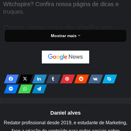
Witchspire? Confira nossa página de dicas e
truques.
Como obter cera de abelha em
Mostrar mais
Witchspire
Você pode obter cera de abelha no
Chefe
R’hyrrgar e Froblin Grunts no Froblin Camp
em Eastell
das Ilhas Mira. Você pode
encontrar esta área marcada no mapa abaixo.
A maneira mais fácil de alcançá-lo é esperar
até desbloquear a vassoura e então voar até
aqui. Você também será solicitado a ir aqui
como parte da missão principal, não muito
depois de visitar Timberline Basin.
Daniel alves
Redator profissional desde 2019, e estudante de Marketing,
faço a criação de conteúdo para redes sociais sobre