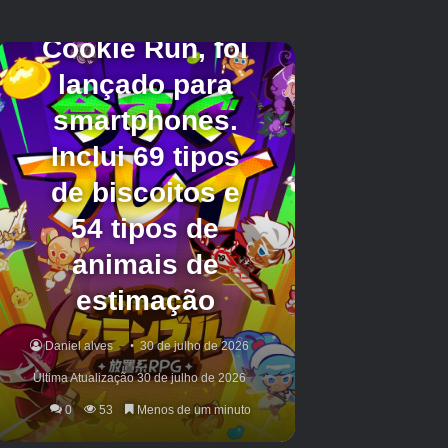
sua vez, retarda sua caça ao Clobbopus. Em
vez disso, recomendo focar na captura de
Clobbopus na natureza e na conclusão de
todas as tarefas de pesquisa de eventos que
você coletar. Dessa forma, você está cobrindo
todas as suas bases!
Eu recomendo fortemente capturar pelo menos
um Clobbopus antes do evento Well Armed
terminar, porque isso garantirá que você possa
evoluí-lo para Grapploct. No momento em que
este artigo foi escrito, não sabemos quais
serão as chances de aparecimento de
Clobbopus após o término do evento, portanto,
conseguir apenas um economizará seu tempo
no futuro.