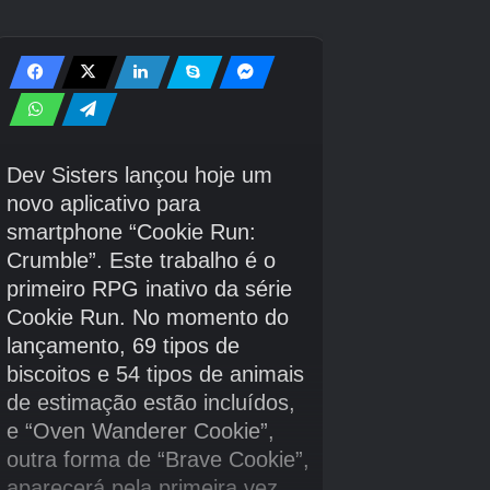
O evento Well Armed trouxe Clobbopus para
Pokémon Go! O Remote Trading está sendo
lançado lentamente no Pokémon Go! Você
pode obter um Keldeo brilhante graças à
missão Masterwork Research: Pony Tales e
também há a nova missão Precious Paths
Special Research. Há muito o que fazer em
Pokémon Go fora do evento atual! Primeiro,
vale a pena aprender sobre a atualização de
nível. Depois disso, você pode querer lutar na
Go Battle League, usar o Party Play, competir
em um PokéStop Showcase ou explorar uma
rota para troca de presentes. Fique de olho nos
Pokémon raros e não se esqueça de coletar
Max Particles para poder lutar contra Pokémon
Dynamax em Max Battles.