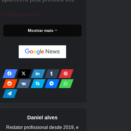
Como evoluir Clobbopus para
Grapploct em Pokémon Go
Você precisa
50 Doces Clobopus
para evoluir
Clobbopus para Grapploct em Pokémon Go.
Crédito da imagem:
A Companhia Pokémon
Felizmente, ao contrário dos jogos Pokémon da
linha principal, você não precisa cumprir um
requisito especial para evoluir Clobbopus em
Pokémon Go. Se você quiser acelerar o
processo, lembre-se de usar Pinap Berries para
dobrar a quantidade de doces capturados.
Você também pode ter um Clobbopus como