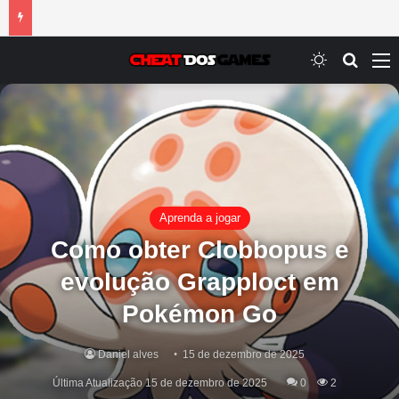
Switch ski
Procur
M
Aprenda a jogar
Como obter Clobbopus e
evolução Grapploct em
Pokémon Go
Daniel alves
15 de dezembro de 2025
Última Atualização 15 de dezembro de 2025
0
2