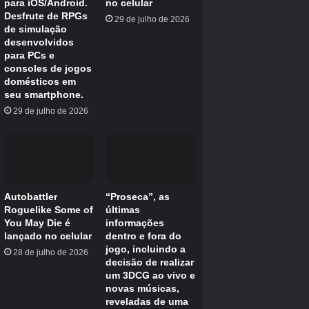
azul elegante e fresco. Enquanto isso, suas
pequenas luvas de boxe ficaram brancas. O
efeito é um Pokémon brilhante que realmente
se destacará na sua coleção.
Infelizmente, o design brilhante do Grapploct é
um pouco impressionante. Não que não pareça
bom, apenas parece perder o fator
surpreendente que o brilhante Clobbopus tem.
Shiny Grapploct é uma mistura de vermelho
brilhante e branco. Embora isso faça com que
o Grapploct brilhante pareça banhado no
sangue de seus inimigos (sempre legal), ele
simplesmente não se destaca muito para mim
em comparação com sua forma anterior. Talvez
se o vermelho fosse mais escuro…