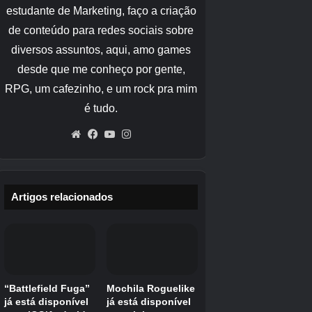
seu amigo Pokémon, para ganhar doces extras
passivamente enquanto joga Pokémon Go.
Clobbopus e Grapploct brilham em
Pokémon Go?
Não, Clobbopus brilhante e Grapploct
brilhante não estão em Pokémon Go no
momento em que este artigo foi escrito.
Isso
significa que você terá que esperar um pouco
mais para adicionar esses brilhos à sua
coleção, mas ainda podemos dar uma olhada
nas formas brilhantes.
Shiny Clobbopus tem um design brilhante
simples, mas incrivelmente legal. Embora todas
as suas marcas laranja permaneçam as
mesmas, o branco do seu corpo tornou-se um