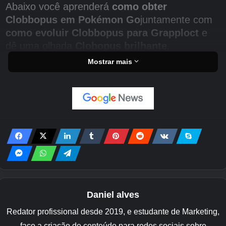
Abaixo você aprenderá
como obter
Clobbopus em Pokémon Go
juntamente com
como evoluir Clobbopus para Grapploct
e
dê uma olhada
Clobopus brilhante
.
Mostrar mais
Nesta página:
Como obter Clobbopus em
Pokémon Go
Clobbopus estreou durante o evento Well
Armed de dezembro de 2025 em Pokémon Go.
Veja como capturar Clobbopus durante o
evento Well Armed:
Daniel alves
Redator profissional desde 2019, e estudante de Marketing,
faço a criação de conteúdo para redes sociais sobre