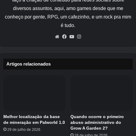
Você pode identificá-los facilmente na
diversos assuntos, aqui, amo games desde que me
paisagem enquanto explora devido ao seu
tamanho e cor distintos. Além disso, se você
conheço por gente, RPG, um cafezinho, e um rock pra mim
for a pontos em seu mapa com uma cor roxa
é tudo.
profunda, você encontrará os tipos de árvores
Website
Facebook
YouTube
Instagram
certos aqui.
Até agora, descobrimos que um
um bom local
para cultivar Alder Wood é R’hyrrgar’s Peak
Artigos relacionados
em Eastella nas Ilhas Mira
. Marcamos a
localização no mapa abaixo, mas como dito
acima, qualquer mancha roxa profunda em seu
mapa funcionará.
Melhor localização da base
Quando ocorre o primeiro
de mineração em Palworld 1.0
abuso administrativo do
Grow A Garden 2?
29 de julho de 2026
Crédito da imagem:
Jogos Eurogamer/Envar
28 de julho de 2026