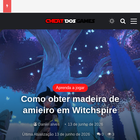
Switch ski
Procur
M
Aprenda a jogar
Como obter madeira de
amieiro em Witchspire
Daniel alves
13 de junho de 2026
Última Atualização 13 de junho de 2026
0
3