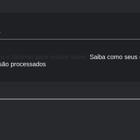
liza o Akismet para reduzir spam.
Saiba como seus
são processados
.