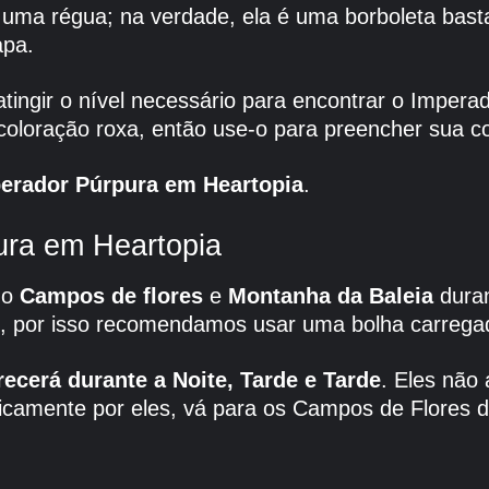
uma régua; na verdade, ela é uma borboleta bas
apa.
tingir o nível necessário para encontrar o Imper
coloração roxa, então use-o para preencher sua co
erador Púrpura em Heartopia
.
ura em Heartopia
no
Campos de flores
e
Montanha da Baleia
dura
 por isso recomendamos usar uma bolha carregad
recerá durante a Noite, Tarde e Tarde
. Eles nã
ficamente por eles, vá para os Campos de Flores d