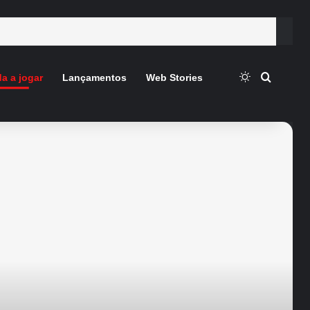
Switch skin
Procura
a a jogar
Lançamentos
Web Stories