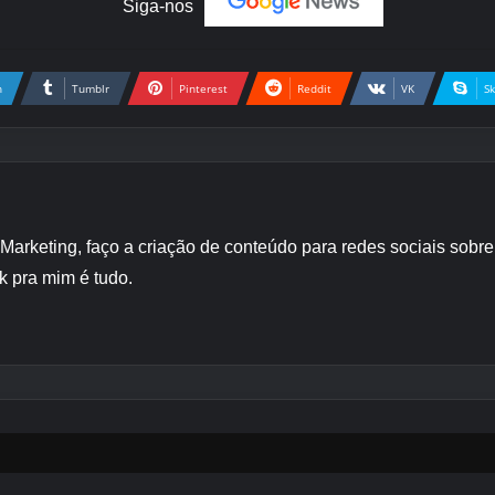
Siga-nos
n
Tumblr
Pinterest
Reddit
VK
S
 Marketing, faço a criação de conteúdo para redes sociais sob
k pra mim é tudo.