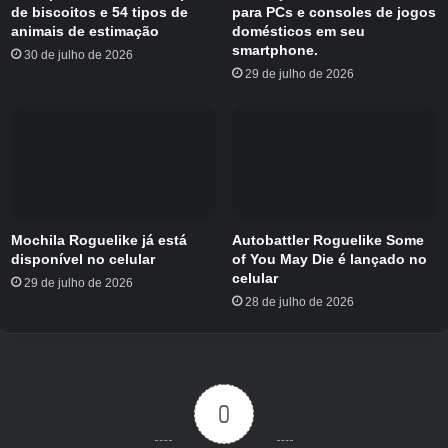
Mestre do Campo de Batalha
(nome a confirmar)
de biscoitos e 54 tipos de
para PCs e consoles de jogos
animais de estimação
domésticos em seu
smartphone.
Títulos diversos
30 de julho de 2026
29 de julho de 2026
Apoiador
Compre o Gamepass de Apoiador.
Amante de gatos
Perguntas frequentes
Mochila Roguelike já está
Autobattler Roguelike Some
disponível no celular
of You May Die é lançado no
celular
29 de julho de 2026
28 de julho de 2026
0