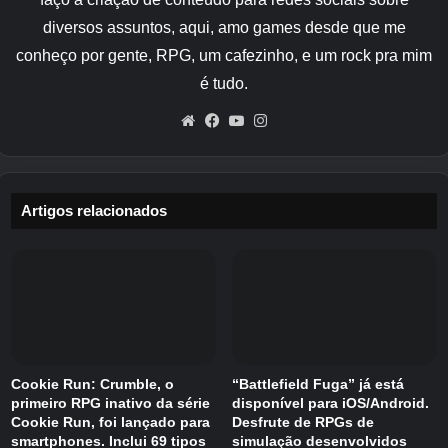
diversos assuntos, aqui, amo games desde que me
Mestre da Bigorna
(nome a confirmar)
conheço por gente, RPG, um cafezinho, e um rock pra mim
Títulos de mineração
é tudo.
Mineiro Novato
Website
Facebook
YouTube
Instagram
Escavador Habilidoso
Escavadeira Adepta
(nome a confirmar)
Artigos relacionados
Explorador de Cristal
(nome a confirmar)
Mestre das Cavernas
(nome a confirmar)
Títulos de Combate
Assassino Novato
Matador Adepto
Cookie Run: Crumble, o
“Battlefield Fuga” já está
Conquistador Habilidoso
(nome a confirmar)
primeiro RPG inativo da série
disponível para iOS/Android.
Cookie Run, foi lançado para
Desfrute de RPGs de
Caçador de elite
(nome a confirmar)
smartphones. Inclui 69 tipos
simulação desenvolvidos