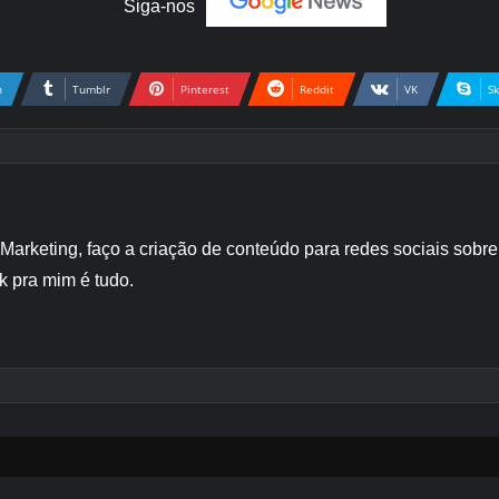
Siga-nos
n
Tumblr
Pinterest
Reddit
VK
S
 Marketing, faço a criação de conteúdo para redes sociais sob
k pra mim é tudo.