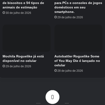
mapa.
de biscoitos e 54 tipos de
para PCs e consoles de jogos
animais de estimação
domésticos em seu
smartphone.
30 de julho de 2026
Way of the Hunter – Wild Europe apresenta
29 de julho de 2026
balística avançada, física do vento em tempo
real e um ciclo diurno e noturno completo de 24
horas. Você tem acesso a ferramentas
profissionais da franquia Way of the Hunter,
como análise de trilhas de sangue, a habilidade
Hunter Sense e uma câmera bala rebobinável.
Mochila Roguelike já está
Autobattler Roguelike Some
disponível no celular
of You May Die é lançado no
Dê uma olhada no Way of the
celular
29 de julho de 2026
Hunter – Wild Europe
28 de julho de 2026
0