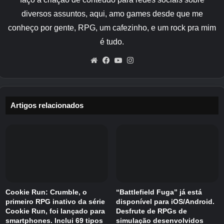
estrutura em torno de um ecossistema vivo
diversos assuntos, aqui, amo games desde que me
onde os animais se comportam de acordo com
conheço por gente, RPG, um cafezinho, e um rock pra mim
padrões naturais. Você pode rastrear 15
é tudo.
espécies distintas, com animações detalhadas
e comportamentos influenciados por fatores
Website
Facebook
YouTube
Instagram
como direção do vento, mudanças climáticas e
hora do dia.
Artigos relacionados
Os encontros podem variar desde a
observação de veados vermelhos movendo-se
pelos prados do vale até a observação de
camurças navegando em penhascos rochosos
íngremes. Ou seguir cautelosamente os sinais
deixados por predadores como o urso pardo.
Outros animais selvagens incluem javalis,
Cookie Run: Crumble, o
“Battlefield Fuga” já está
muflões, chacais dourados e gansos cinzentos,
primeiro RPG inativo da série
disponível para iOS/Android.
Cookie Run, foi lançado para
Desfrute de RPGs de
cada um ocupando biomas específicos no
smartphones. Inclui 69 tipos
simulação desenvolvidos