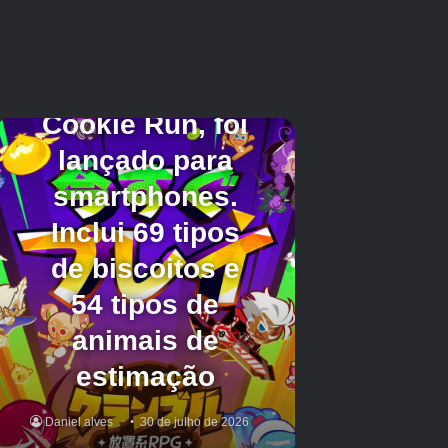
A versão móvel suporta compatibilidade total
com gamepad e um modo de foto aprimorado.
O jogo já está disponível no
Google Play
Store
tanto como
versão gratuita para testar e
comprar
e uma compra completa por $ 9,99.
Antes de sair, leia nossas novidades sobre
Logistics Meets Fun no Parcel Delivery
Simulator no Android.
Créditos Autor