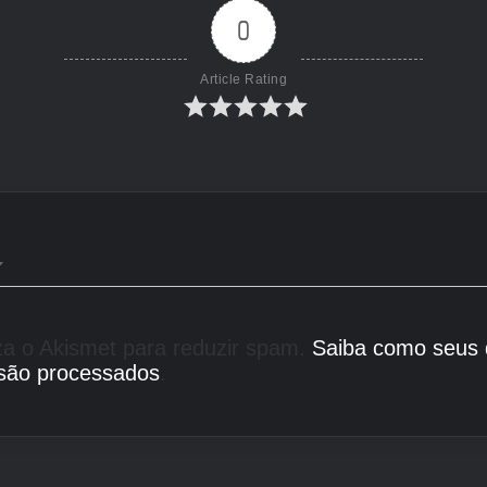
0
Article Rating
liza o Akismet para reduzir spam.
Saiba como seus
são processados
.