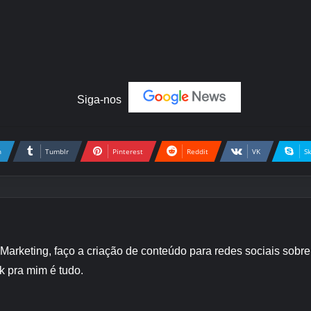
Siga-nos
n
Tumblr
Pinterest
Reddit
VK
S
 Marketing, faço a criação de conteúdo para redes sociais sob
k pra mim é tudo.