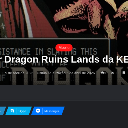
Mobile
r Dragon Ruins Lands da K
5 de abril de 2026
Última Atualização 5 de abril de 2026
0
11
1
n
Skype
Messenger