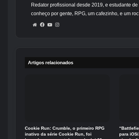
Redator profissional desde 2019, e estudante de
conheço por gente, RPG, um cafezinho, e um roc
Website
Facebook
YouTube
Instagram
Artigos relacionados
Cookie Run: Crumble, o primeiro RPG
“Battlefi
inativo da série Cookie Run, foi
para iOS