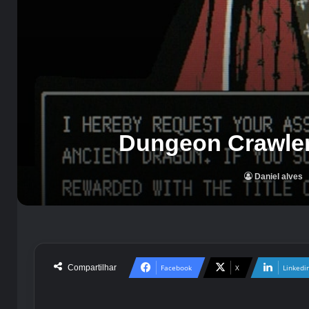
Dungeon Crawle
Daniel alves
Compartilhar
Facebook
X
Linkedi