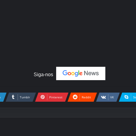
Siga-nos
n
Tumblr
Pinterest
Reddit
VK
S