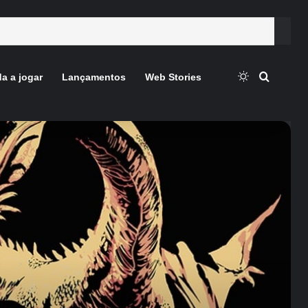
Switch skin
Procura
a a jogar
Lançamentos
Web Stories