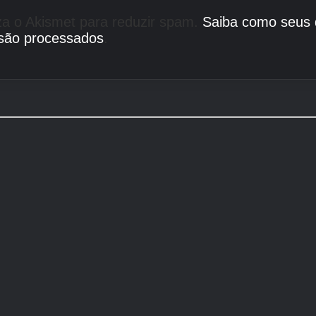
liza o Akismet para reduzir spam.
Saiba como seus
são processados
.