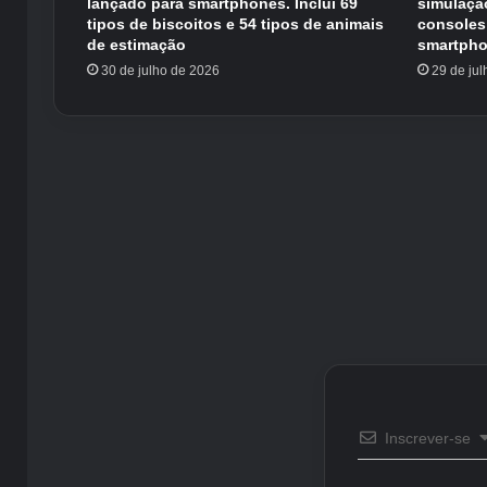
lançado para smartphones. Inclui 69
simulaçã
tipos de biscoitos e 54 tipos de animais
consoles
de estimação
smartpho
30 de julho de 2026
29 de ju
Inscrever-se