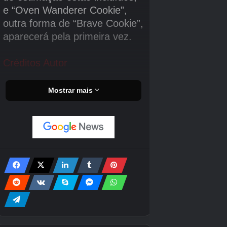
Sr.
Quando se trata de jogos para smartphones,
Aiming, que possui habilidades de
gerenciamento particularmente sólidas, será
solicitado a buscar a mecânica do jogo e a
diversão dele como um jogo para smartphone,
e a Level-5 apoiará a arte, configurações,
cenários, etc., que expressam a singularidade
de “Inazuma Eleven”. Tínhamos imaginado
uma divisão de trabalho como esta, mas no