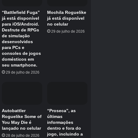
Inazuma Eleven Cross ao mesmo tempo,
mesmo que fosse para animar a série.
Sr.
Definitivamente havia um lado difícil. Além
disso, no início do desenvolvimento, havia
preocupações de que o lançamento de ambos
os títulos consumisse o tempo dos usuários.
Porém, acredito que as pessoas que ainda
apoiam Inazuma Eleven irão jogar os dois
jogos. Então, pensei que seria mais importante
criar uma atmosfera que fizesse as pessoas
que ainda não prestaram atenção em Inazuma
Eleven pensarem: “Parece que “Inazuma
Eleven” está ficando animado” e “Todo mundo
parece estar se divertindo”, então é isso que
temos agora.