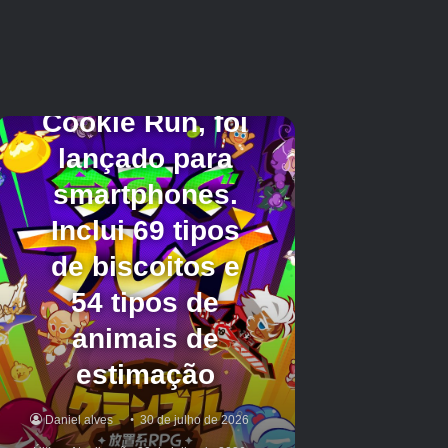
Há muito tempo eu queria reviver o IP
“Inazuma Eleven”, e pensei que um jogo para
smartphone “Inazuma Eleven” também seria
necessário para esse propósito.
2026 será o ano em que o futebol, que
acontece uma vez a cada quatro anos, será
emocionante e, desde que estávamos
desenvolvendo Victory Road, queríamos
trabalhar com outra pessoa para fazer um jogo
para smartphone. Entre eles, Aiming foi quem
sentiu que poderia fazer da melhor maneira.
4Jogador:
O cronograma de lançamento para junho de
2026 já está decidido há algum tempo.
Sr.