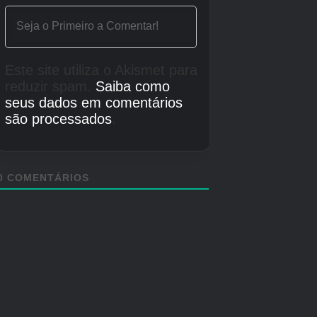
vagas.
Um estilo que pode ser jogado
diariamente a qualquer hora e em qualquer
lugar
é. Este é um jogo onde você pode
desenvolver seus personagens, curtir a história
e jogar no seu próprio ritmo.
Embora ambos sejam “Inazuma Eleven”, o
ideal seria que as pessoas experimentassem
as batalhas acirradas em “Victory Road” e
depois, se ficarem um pouco cansadas,
jogassem tranquilamente em “Inazuma Eleven
Cross.” Eu fiz isso intencionalmente diferente.