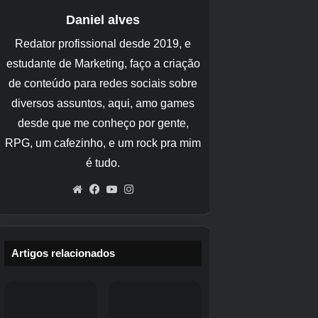
final não existiam barreiras entre as duas
empresas e as decisões eram muitas vezes
tomadas através de discussões entre todos.
A Level-5 é boa em criar IP para jogos de
consumo e incorporar novos projetos em jogos,
mas não somos tão bons em jogos para
smartphones. É claro que existem jogos de
sucesso para smartphones, mas muitos deles
são títulos colaborativos.
Desta vez, estamos trabalhando com Aiming,
que é bom em jogos para smartphones e adora
“Inazuma Eleven”, para reviver “Inazuma
Eleven” de maneira adequada.
4Jogador:
Acho que foi difícil desenvolver Victory Road e