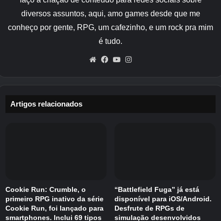
Artigos relacionados
diversos assuntos, aqui, amo games desde que me
conheço por gente, RPG, um cafezinho, e um rock pra mim
é tudo.
Website
Facebook
YouTube
Instagram
Artigos relacionados
A Level-5 distribuiu hoje (29 de maio de 2026) o
Cookie Run: Crumble, o
“Battlefield Fuga” já está
programa informativo “Inadai” da série
primeiro RPG inativo da série
disponível para iOS/Android.
“Inazuma Eleven”, e os últimos
Cookie Run, foi lançado para
Desfrute de RPGs de
trabalhos
“Inazuma Onze Cruz”
de
Anunciado
smartphones. Inclui 69 tipos
simulação desenvolvidos