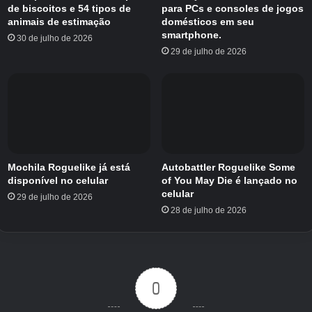
de biscoitos e 54 tipos de
para PCs e consoles de jogos
para ser lançado em 9 de junho
fez. Os pré-
animais de estimação
domésticos em seu
downloads estão programados para começar
smartphone.
30 de julho de 2026
no dia 8 de junho, um dia antes. Além disso,
29 de julho de 2026
também foram divulgadas informações sobre o
sistema e a história.
［2026/05/29 21:42］
Mochila Roguelike já está
Autobattler Roguelike Some
2026 será o ano de renascimento
disponível no celular
of You May Die é lançado no
celular
29 de julho de 2026
de “Inazuma Eleven”
28 de julho de 2026
4Jogador:
Obrigado pelo seu apoio contínuo hoje. Em
primeiro lugar, gostaria de perguntar como
0
surgiu o projeto “Inazuma Eleven Cross”.