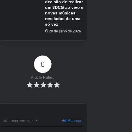
4Jogador:
Os personagens de “Inazuma Eleven Cross” e
“Victory Road” são de gerações diferentes.
Sr.
Isso é verdade, mas a jogabilidade ainda é
muito diferente.
“Victory Road” não apenas apresenta
personagens de todas as gerações, mas
também enfatiza a competição entre jogadores.
Claro que existem elementos de história e
RPG, mas temos consciência de que as
batalhas devem ser emocionantes e
emocionantes.
Por outro lado, “Inazuma Eleven Cross” é um
jogo que você pode desfrutar deitado nas horas