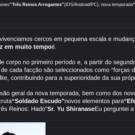
hones
“Três Reinos Arrogantes”
(iOS/Android/PC), nova temporada
, vivenciamos cercos em pequena escala e mudança
ez em muito tempo
é.
corpo no primeiro período e, a partir do segundo 
 de cada facção são seleccionados como “forças de
te, contribuindo para a superioridade da sua própr
são geral da nova temporada, bem como dos novo
cruta
“Soldado Escudo”
novos elementos para
“Efe
Três Reinos: Hado”
Sr. Yu Shiranase
Eu perguntei a 