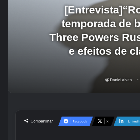
[Entrevista]“
temporada de b
Three Powers Rus
e efeitos de 
Daniel alves
Compartilhar
Facebook
X
Linkedi