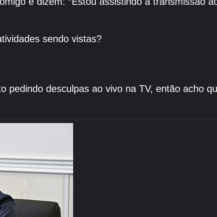
migo e dizem: “Estou assistindo à transmissão ao
tividades sendo vistas?
sto pedindo desculpas ao vivo na TV, então acho 