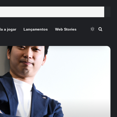
Switch skin
Procura
a a jogar
Lançamentos
Web Stories