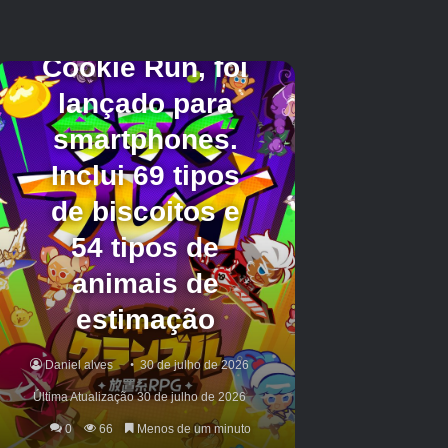
Figura Ramza Beoulve
Chocobo, Black Chocobo e Red Chocobo
Mini Plush
12 ímãs acrílicos de pedra zodíaca
Arte pop-up da igreja periférica
Três folhas de arte
A Square Enix também listou um pacote,
incluindo a caixa do colecionador e um pacote
físico do jogo para quem quer os dois, mas não
está mais disponível. É provável que a caixa do
colecionador já tenha esgotado, mesmo com o
jogo sendo vendido separadamente. Se a
Square Enix irá relançar o pacote no futuro é
incerto, mas os fãs da franquia ainda têm
Final
Fantasy
A presença de Summer Game Fest em
6 de junho para esperar. Aqueles que só