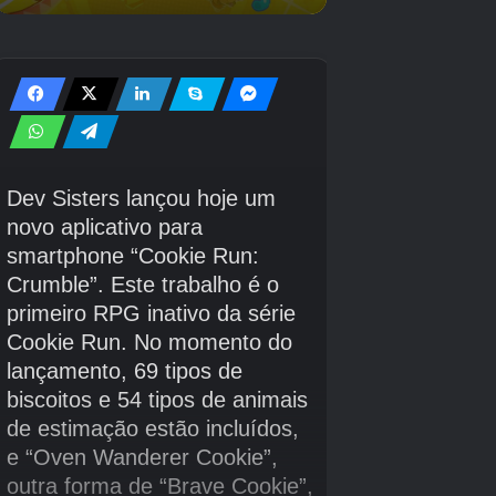
querem o jogo também podem pré-
encomendar
A IVALICE CRONICLAS
nos
formatos digitais e físicos.
O estado de jogo também provocou outros
presentes de edição limitada. O
Astro Bot
O
DualSense Controller está retornando mais
tarde em 2025, para que os colecionadores
mantenham os olhos para mais notícias sobre
quando ele será lançado ou estiver disponível
para pré-venda.