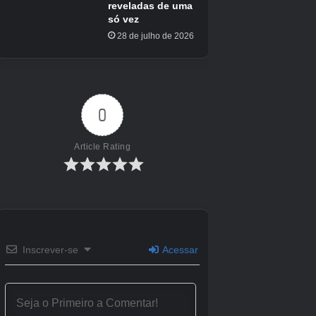
30 de setembro de 2025
ESRB
Violência para adolescentes / fantasia, sangue,
temas sugestivos leves, linguagem suave,
referência de drogas
Número de jogadores
Um jogador único
Data de liberação do PC
30 de setembro de 2025
Data de lançamento da série Xbox Série X |