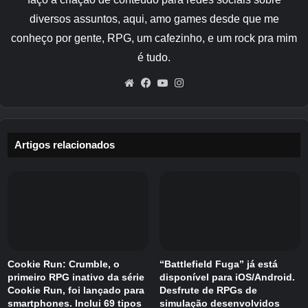
transformando os dados na moeda central do
jogo e enquadrando o poder como algo pelo
diversos assuntos, aqui, amo games desde que me
qual os jogadores lutam diretamente.
conheço por gente, RPG, um cafezinho, e um rock pra mim
é tudo.
As partidas giram em torno da defesa de seus
Website
Facebook
YouTube
Instagram
próprios dados, da destruição de rivais e, por
fim, da decisão de qual bilionário ganhará uma
viagem só de ida ao espaço. É satírico usar o
exagero e o caos para apontar o negócio
Artigos relacionados
muitas vezes oculto dos dados pessoais e
sugerir que os usuários ainda têm poder de
ação na forma como esses dados são tratados.
Bilionários tratam dados pessoais
como um jogo
Cookie Run: Crumble, o
“Battlefield Fuga” já está
primeiro RPG inativo da série
disponível para iOS/Android.
Cookie Run, foi lançado para
Desfrute de RPGs de
É nisso que o Firefox Data War investiga. A
smartphones. Inclui 69 tipos
simulação desenvolvidos