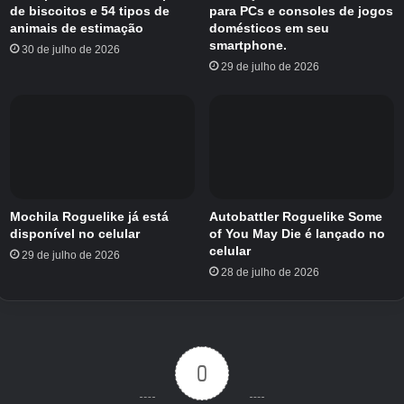
jogabilidade baseia-se em fundamentos
de biscoitos e 54 tipos de
para PCs e consoles de jogos
familiares, jogando de forma semelhante ao
animais de estimação
domésticos em seu
smartphone.
Classic War (jogo de cartas). Mas aqui você
30 de julho de 2026
29 de julho de 2026
obtém a capacidade adicional de encadear
efeitos de cartas exclusivas. Assim, oferece
mudanças imprevisíveis, reversões repentinas
e finais que raramente acontecem da mesma
maneira duas vezes.
Enquanto isso, o navegador completou 21 anos
Mochila Roguelike já está
Autobattler Roguelike Some
disponível no celular
of You May Die é lançado no
em novembro de 2025. Marcou duas décadas
celular
29 de julho de 2026
de desenvolvimento focado em uma web
28 de julho de 2026
aberta. Esse aniversário foi parte do motivo
pelo qual a Mozilla escolheu TwitchCon como
local para revelar Data War, o novo jogo de
cartas.
0
Você pode
jogue o jogo aqui.
E se você está