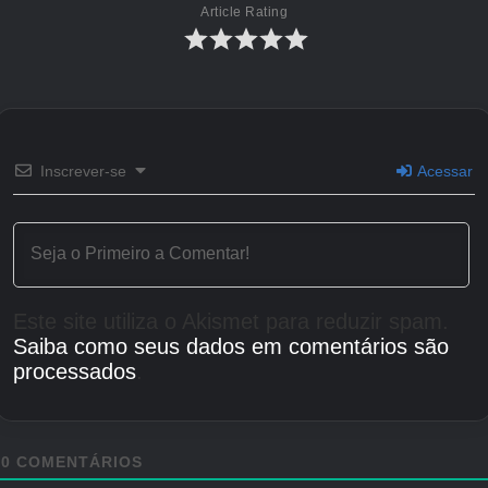
Article Rating
procurando algo mais fofo, leia nossas
novidades sobre Pikmin Bloom Ano Novo 2026
com o Osechi Decor Pikmin.
Créditos Autor
Inscrever-se
Acessar
Este site utiliza o Akismet para reduzir spam.
Saiba como seus dados em comentários são
processados
.
0
COMENTÁRIOS