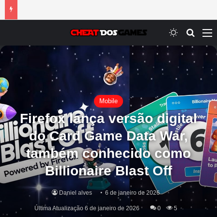
Switch ski
Procur
M
Mobile
Firefox lança versão digital
do Card Game Data War,
também conhecido como
Billionaire Blast Off
Daniel alves
6 de janeiro de 2026
Última Atualização 6 de janeiro de 2026
0
5