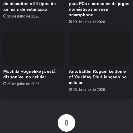
recompensam tentativas repetidas.
de biscoitos e 54 tipos de
para PCs e consoles de jogos
animais de estimação
domésticos em seu
smartphone.
30 de julho de 2026
Você pode ativar ou desativar a morte
29 de julho de 2026
permanente, mas a regra básica permanece:
se nenhum anão sobreviver a uma rodada, a
corrida termina. Por falar nisso, dê uma olhada
em Dwarves: Glory, Death and Loot abaixo. Ou
pegue o jogo diretamente do
Google Play
Store.
Custa US$ 4,99 no celular.
Mochila Roguelike já está
Autobattler Roguelike Some
disponível no celular
of You May Die é lançado no
celular
29 de julho de 2026
28 de julho de 2026
0