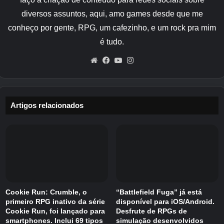
caem após os encontros.
diversos assuntos, aqui, amo games desde que me
conheço por gente, RPG, um cafezinho, e um rock pra mim
Após o combate, cada anão ganha experiência
é tudo.
e subir de nível aumenta sua estatística
principal. Sistemas como a Taverna e a Cerveja
Website
Facebook
YouTube
Instagram
ajudam a suavizar essa transição. Você
também ganha joias ao longo do caminho, que
podem ser investidas em atualizações de
Artigos relacionados
habilidades universais ou específicas de classe.
Embora denominado como tendo uma
estrutura semelhante a um roguelike, não há
metaprogressão que carregue força bruta
diretamente de uma corrida para outra no
sentido tradicional. Mas há desbloqueios, novas
Cookie Run: Crumble, o
“Battlefield Fuga” já está
opções na forja ou na taverna, artefatos para
primeiro RPG inativo da série
disponível para iOS/Android.
Cookie Run, foi lançado para
Desfrute de RPGs de
distribuir entre a tribo e sistemas que
smartphones. Inclui 69 tipos
simulação desenvolvidos