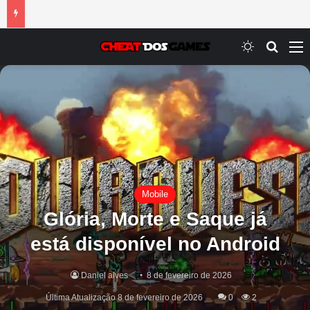
Switch ski
Procur
M
Mobile
Glória, Morte e Saque já
está disponível no Android
Daniel alves
8 de fevereiro de 2026
Última Atualização 8 de fevereiro de 2026
0
2