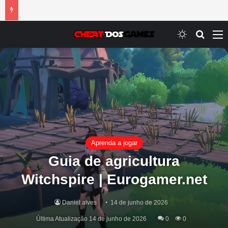
Switch ski
Procur
M
Aprenda a jogar
Guia de agricultura
Witchspire | Eurogamer.net
Daniel alves
14 de junho de 2026
Última Atualização 14 de junho de 2026
0
0