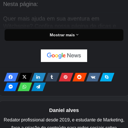
Nesta página:
Quer mais ajuda em sua aventura em
Witchspire? Confira nossa página de dicas e
truques.
Mostrar mais
Como cultivar em Witchspire
Para cultivar em Witchspire você
precisa
plantar sementes em uma horta
. Você pode
desbloquear um terreno de jardim no lado
direito de seu Luminary, mas precisará atualizar
sua habilidade de Agricultura para poder
comprar terrenos maiores por meio deste nó.
Daniel alves
Redator profissional desde 2019, e estudante de Marketing,
faço a criação de conteúdo para redes sociais sobre