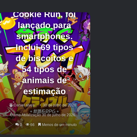
É importante ressaltar que Mirella possui
diversas lojas espalhadas pelo mapa, mas
todas vendem coisas diferentes. Este é o
melhor para sementes que encontramos até
agora.
No momento em que este artigo foi escrito, a
loja de Mirella vende as seguintes sementes:
Semente
Preço (moedas)
Trigo
100
Cenoura
125
Pimentão
150
Fruta doce
200