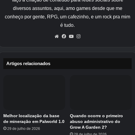
Crédito da imagem:
Jogos Eurogamer/Envar
diversos assuntos, aqui, amo games desde que me
Quando estiver pronto, coloque o seu canteiro
conheço por gente, RPG, um cafezinho, e um rock pra mim
ou canteiros dentro dos limites estabelecidos
é tudo.
de uma lareira. Em seguida, equipe a semente
Website
Facebook
YouTube
Instagram
que deseja plantar e use o comando de
lançamento enquanto aponta para o centro do
canteiro para plantá-la.
Artigos relacionados
Você saberá se pode plantar no local escolhido
se o contorno da muda ficar azul.
Crédito da imagem:
Jogos Eurogamer/Envar
Melhor localização da base
Quando ocorre o primeiro
Agora tudo o que você precisa fazer é esperar
de mineração em Palworld 1.0
abuso administrativo do
que ela cresça, depois caminhar até ela e
Grow A Garden 2?
29 de julho de 2026
28 de julho de 2026