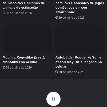
de biscoitos e 54 tipos de
para PCs e consoles de jogos
animais de estimação
domésticos em seu
O leiteiro vale a pena?
smartphone.
30 de julho de 2026
29 de julho de 2026
Sim. Definitivamente sim. No estágio atual do
jogo, o Milkman é bastante OP. A menos que a
classe seja nerfada em pouco tempo, você
definitivamente deveria investir alguns títulos
nela… ou começar a economizar se não puder
pagar. O poder que o Leiteiro obtém ao
derramar leite sobre si mesmo é ENORME e
Mochila Roguelike já está
Autobattler Roguelike Some
disponível no celular
of You May Die é lançado no
resulta em um jogador mais rápido que o
celular
29 de julho de 2026
Vampiro, sem a desvantagem.
28 de julho de 2026
Isso combinado com o fato de que você pode
recuperar grande parte do leite derramado e
usá-lo para energizar novamente faz de
0
Milkman uma fera absoluta no Meta atual.