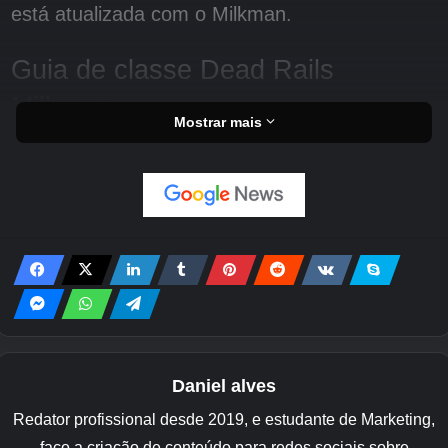
está atualizada com o Milkman.
Guia de classe Dead Rails
Milkman
Mostrar mais
Pronto para aprender sobre o leiteiro mais
rápido do oeste?
Sobre O Leiteiro
O Milkman é uma nova classe cujo truque gira
em torno do novo sistema de líquidos.
Especificamente, leite. Se o leiteiro for
derramado sobre ele ou ficar em uma poça de
leite, ele ficará encharcado em suas roupas.
Daniel alves
Quanto mais encharcado de leite ele estiver,
Redator profissional desde 2019, e estudante de Marketing,
maiores serão suas estatísticas.
faço a criação de conteúdo para redes sociais sobre