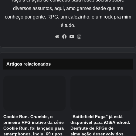
diversos assuntos, aqui, amo games desde que me
Os aumentos de estatísticas também são
muito loucos.
conheço por gente, RPG, um cafezinho, e um rock pra mim
é tudo.
Com o novo sistema, a quantidade que um
Website
Facebook
YouTube
Instagram
personagem é coberto com um líquido diminui
gradativamente, para que o Leiteiro precise
completar com mais leite para manter os
enormes buffs funcionando.
Artigos relacionados
Como você consegue o leiteiro?
Você compra o The Milkman na Tailor’s Shop
no lobby, o balcão único para a maioria das
aulas não limitadas. Você pode adquirir The
Milkman por 75 títulos. É relativamente caro,
Cookie Run: Crumble, o
“Battlefield Fuga” já está
primeiro RPG inativo da série
disponível para iOS/Android.
mas é uma aula extremamente boa, por isso
Cookie Run, foi lançado para
Desfrute de RPGs de
não nos sentimos tão mal em gastar o dinheiro.
smartphones. Inclui 69 tipos
simulação desenvolvidos