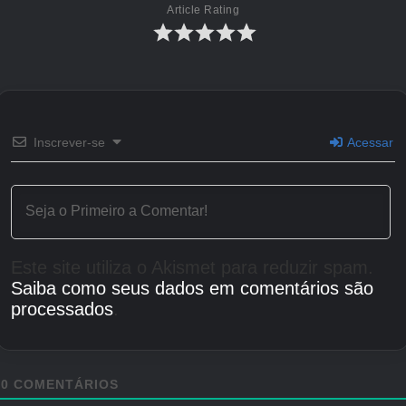
Article Rating
Créditos Autor
Inscrever-se
Acessar
Este site utiliza o Akismet para reduzir spam.
Saiba como seus dados em comentários são
processados
.
0
COMENTÁRIOS