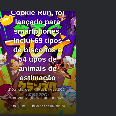
saltos.
Concentre-se no Ditto, não na corda
– Achei mais fácil
cronometrar meus saltos focando no Ditto e não na corda.
Parece contra-intuitivo, mas achei melhor olhar para Ditto e
depois ter a corda na minha visão periférica – uma vez
visível, eu pularia.
Jogue com amigos
– A velocidade pode ser mais fácil de
controlar se você estiver tentando competir com amigos,
mas lembre-se de que todos precisam estar sincronizados
para passar pela corda.
Crédito da imagem:
Eurogamer/The Pokémon Company
Recompensas do concurso