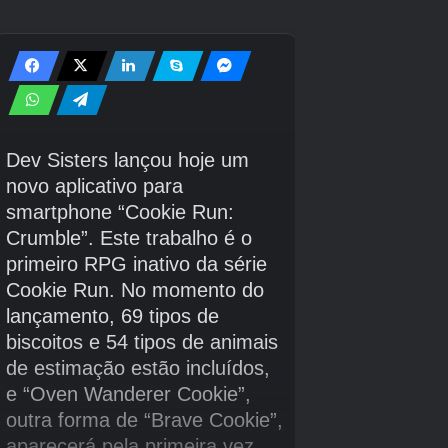
Pokopia Jump Rope
Quanto mais vezes você pular corda sem que
ela atinja você, você receberá recompensas do
Bulbasaur. No entanto, parece que Bulbasaur
só os distribuirá na primeira vez que você
atender aos requisitos.
Aqui estão as recompensas do evento
Concurso de Corda de Pular do Bulbasaur e
como obtê-las:
Recompensa
Saltos de corda
5 bagas de lepa
5 ou mais
1 pedaço de estrela
10 ou mais
3 grandes relíquias perdidas
20 ou mais