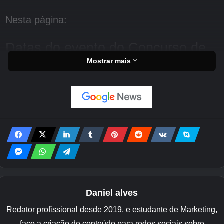
Nesta página:
Datas do evento do Concurso de
Mostrar mais
Pular Corda
Concurso de corda de pular de
Bulbasaur
começa no domingo, 19 de
abril
e
termina na segunda-feira, 27
de abril
Se você estiver internado ou quiser começar a
Daniel alves
praticar antes de mergulhar com seus amigos,
Redator profissional desde 2019, e estudante de Marketing,
você sempre pode viajar no tempo até esta
faço a criação de conteúdo para redes sociais sobre