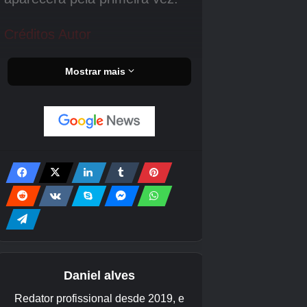
3 penas de arco-íris
30 ou mais
3 penas prateadas
40 ou mais
1 troféu de corda de pular
51 ou mais
Crédito da imagem:
Eurogamer/The Pokémon Company
Isso é tudo por enquanto! Se você está
procurando mais ajuda para Pokopia, confira
nossas páginas que mostram como obter trigo,
como obter lingotes de ferro e como obter
concreto.