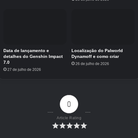
Selecione a opção ‘Está acontecendo um concurso de pular
corda agora?’ quando parece começar!
Data de lançamento e
Localização do Palworld
detalhes do Genshin Impact
Dynamoff e como criar
7.0
26 de julho de 2026
27 de julho de 2026
Crédito da imagem:
Eurogamer/The Pokémon Company
Como vencer o concurso de pular
0
corda
Article Rating
Para vencer o concurso de corda de pular,
você precisa pressionar R para pular a corda