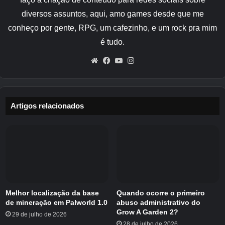
data para começar.
diversos assuntos, aqui, amo games desde que me
conheço por gente, RPG, um cafezinho, e um rock pra mim
Como iniciar o concurso de pular
é tudo.
corda
Website
Facebook
YouTube
Instagram
Para iniciar o concurso de corda de pular do
Bulbasaur em Pokopia você
precisa falar com
Bulbasaur fora de um Centro Pokémon ou
Artigos relacionados
em seu habitat
e siga estas etapas simples:
Encontre Bulbasaur fora de um Centro Pokémon ou perto
de seu habitat inicial. Porém, você não precisa reconstruir
os Centros Pokémon, não concluí a maioria deles e ainda
posso acessar o evento.
Fale com eles quando eles receberem a mensagem ‘Quero
Melhor localização da base
Quando ocorre o primeiro
de mineração em Palworld 1.0
abuso administrativo do
fazer um concurso!’ bolha acima de sua cabeça.
Grow A Garden 2?
29 de julho de 2026
Acompanhe a conversa.
28 de julho de 2026