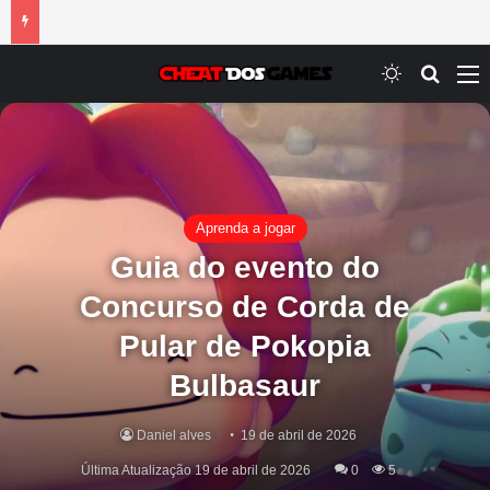
Switch ski
Procur
M
Aprenda a jogar
Guia do evento do
Concurso de Corda de
Pular de Pokopia
Bulbasaur
Daniel alves
19 de abril de 2026
Última Atualização 19 de abril de 2026
0
5