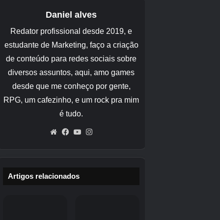
Uma vez no escritório, você encontrará um quebra-cabeça
de rádio. Você precisa ligar os rádios que tocam música e
desligar os que estão tocando estática. (Quando tentamos,
eram o rádio de mesa, o mais próximo dele e o que estava
embaixo do quadro-negro.)
Assim que os rádios estiverem funcionando corretamente,
a sala deverá mudar.
Vá até a cesta de lixo. Há algo ali que não deveria ir para a
reciclagem de papel. Pegue.
Vire-se e tente não cair da cadeira.