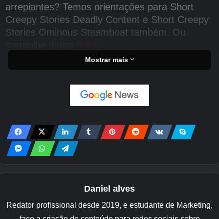
arrepiantes? Temos orientações para Short
Creepy Stories Deadly Content e Short Creepy
Stories Ominous Steamboat também. Ou
mergulhe direto
Roblox
.
Mostrar mais
Guia passo a passo do Limbo do
Pai para histórias curtas e
assustadoras
Dividimos este passo a passo em seções, na
ordem em que as salas aparecem. Você pode
ler tudo ou apenas verificar onde está travado.
Os quebra-cabeças ficam mais complicados à
medida que você avança, então as primeiras
Daniel alves
entradas nas salas são um pouco mais curtas.
Redator profissional desde 2019, e estudante de Marketing,
faço a criação de conteúdo para redes sociais sobre