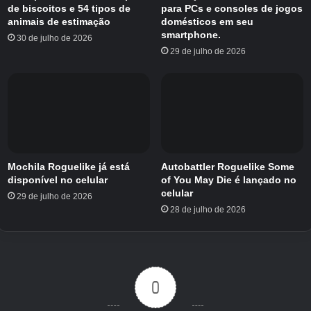
A sala de estar
de biscoitos e 54 tipos de
para PCs e consoles de jogos
animais de estimação
domésticos em seu
Você chegou ao próximo, ainda há um longo
smartphone.
30 de julho de 2026
caminho a percorrer.
29 de julho de 2026
Mochila Roguelike já está
Autobattler Roguelike Some
disponível no celular
of You May Die é lançado no
celular
29 de julho de 2026
28 de julho de 2026
Vá até a TV e acenda a vela ao lado para ajudá-lo a
enxergar.
0
Debaixo da cadeira do lado mais próximo da TV, você verá