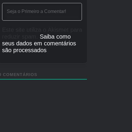
para combinar com isso e a porta deverá abrir.
Vá até a porta e seu velho amigo do escritório ligará para
dizer oi.
Volte para a sala e vá até a janela.
Agora há pedaços de esqueleto na sala. Surpresa! Pegue
todos eles. A porta deverá abrir novamente. (Nenhum cara
assustador desta vez.)
A lavanderia
O fim?
Vá para a lavanderia.
A porta é uma moldura em branco.
Você deve encontrar pedaços da porta escondidos pela
sala e colocá-los no batente da porta.