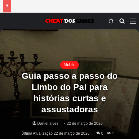
Switch ski
Procur
M
Mobile
Guia passo a passo do
Limbo do Pai para
histórias curtas e
assustadoras
Daniel alves
22 de março de 2026
Última Atualização 22 de março de 2026
0
4