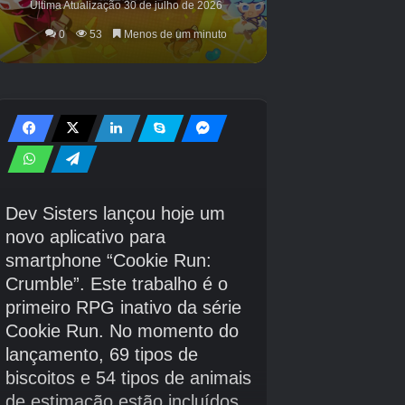
NÃO.
Continue indo para o quarto principal.
Ignore a coisa assustadora no corredor escuro por um
segundo e vá para a cama, do lado oposto do despertador.
Algo irá surpreendê-lo e o despertador começará a tocar.
Vá para desligá-lo.
Inversão de marcha. Parece que você fez um novo amigo.
Aproxime-se do que quer que esteja na porta e as luzes se
apagarão, mas uma lanterna deverá passar até você.
Pegue.
Agora você precisa ficar de frente para o corredor. Vá em
direção aos dois pontos vermelhos. Não se preocupe, não
é tão ruim quanto você esperava. (Embora observe o
manequim à esquerda.)
Quando chegar ao final da despensa, vá até a caixa de