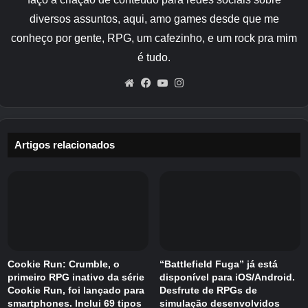
Em alguns lugares, iluminamos e eliminamos o
ruído de certas capturas de tela para facilitar a
diversos assuntos, aqui, amo games desde que me
visualização dos detalhes.
conheço por gente, RPG, um cafezinho, e um rock pra mim
é tudo.
Website
Facebook
YouTube
Instagram
A cozinha
Primeiro quarto.
Artigos relacionados
Vá para a cozinha.
Você encontrará um bilhete que diz ‘Estou com medo pelas
crianças’.
Se você abrir a panela no fogão, há uma surpresa
desagradável esperando lá dentro.
Continue para a sala de estar.
Cookie Run: Crumble, o
“Battlefield Fuga” já está
primeiro RPG inativo da série
disponível para iOS/Android.
Cookie Run, foi lançado para
Desfrute de RPGs de
smartphones. Inclui 69 tipos
simulação desenvolvidos