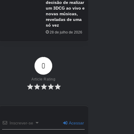
Comece a pegar os brinquedos. Além disso, certifique-se
de ler a nota perturbadora na mesa.
A porta de uma sala lateral deve se abrir. Entre e olhe para
a parede à direita da porta. Ao lado do que parece ser um
pôster do Deltarune há um diagrama que mostra como os
brinquedos devem ser colocados ao redor da mesa.
Coloque os brinquedos desta forma. Use onde os pratos e
o bule estão sobre a mesa para ajudar a orientá-lo.
Depois de colocar três, a cabeça do ursinho de pelúcia
embaixo da janela deve cair. Há uma chave dentro que
você pode usar para abrir o baú na sala lateral. Isso deve
lhe dar o brinquedo final.
Depois de colocar os brinquedos no padrão correto, você
deverá ouvir o som de papel sendo virado.
Vá para a sala lateral e você encontrará uma nova página
com um novo padrão na parede. Reorganize os animais