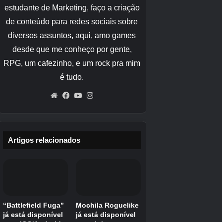
presentes. Fique de olho nos Pokémon raros e
não se esqueça de coletar Max Particles para
poder lutar contra Pokémon Dynamax em Max
Battles.
Hatenna com estatísticas 100%
perfeitas em Pokémon Go
Ao falar sobre um Hatenna com estatísticas
100% perfeitas no Pokémon Go, você está
procurando um com estatísticas 15/15/15 para
criar um Pokémon 100% IV no máximo, para
seu Pokédex 4*, raids e Master League.
Se você está procurando na natureza e tem
pelo menos nível 30 (ou superior), o ideal é