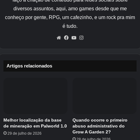
A família Shiny Hatenna é muito decepcionante.
diversos assuntos, aqui, amo games desde que me
É, muito simplesmente, uma questão de “e se
conheço por gente, RPG, um cafezinho, e um rock pra mim
tirássemos todo o azul destes Pokémon?”
é tudo.
Website
Facebook
YouTube
Instagram
Como você pode ver abaixo, essa é a única
mudança no Hatenna brilhante – o azul sendo
substituído por um tom de branco rosado.
Shiny Hattrem faz o mesmo, mas torna suas
Artigos relacionados
faixas rosa mais profundas um pouco mais
escuras. Shiny Hatterene completa o trio
fazendo exatamente o mesmo.
Em suma, muito pouco inspirado.
Melhor localização da base
Quando ocorre o primeiro
de mineração em Palworld 1.0
abuso administrativo do
Grow A Garden 2?
29 de julho de 2026
28 de julho de 2026