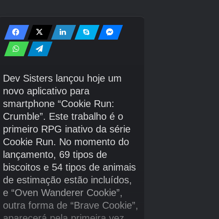
temporada de eventos do jogo – e do que está
surgindo. Se você tiver sorte, um evento único,
como Spotlight Hour ou Go Tour, pode
apresentar Hatenna, dando a você a chance de
caçar brilhantemente. Dito isto, a menos que
esses eventos afirmem especificamente que
você pode obter uma Hatenna brilhante, você
apenas terá que confiar na sorte.
Isso significa caminhar e clicar em cada
Hatenna que você vê. A taxa média de brilho
para um Pokémon sem boost é de cerca de
1/500, o que significa que para cada 500
Hatenna que você vê, provavelmente um será
brilhante. Se você verificar seu Pokédex e
perceber que tem 499 encontros, isso não
significa que seu próximo seja um brilho
garantido – não é assim que a matemática