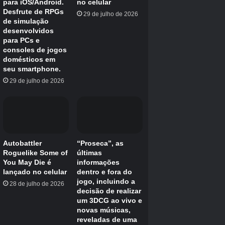
procurar os seguintes CPs para uma Hatenna
15/15/15 perfeita:
Nível 30 (CP selvagem máximo) – 738 CP
Nível 35 (máximo de CP selvagem aumentado pelo clima)
– 800 CP
O valor de CP selvagem se alinha com o seu
nível de treinador até você atingir o nível 30 e,
devido à maioria da base de jogadores estar
agora acima deste nível, mantivemos esses
valores por uma questão de simplicidade.
Esses valores, no entanto, serão diferentes se
você estiver abaixo do nível 30.