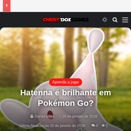
Switch ski
Procur
M
Aprenda a jogar
Hatenna é brilhante em
Pokémon Go?
Daniel alves
20 de janeiro de 2026
Última Atualização 20 de janeiro de 2026
0
5