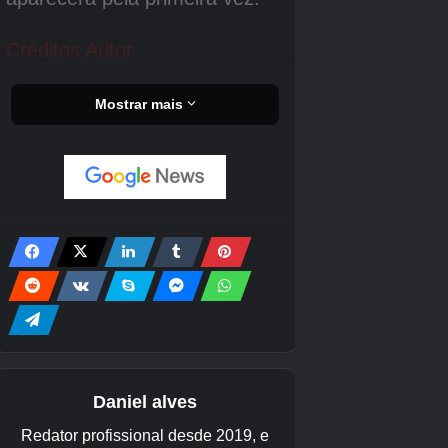
funciona.
Boa sorte se você estiver tentando um brilhante
– são muitos Pokémon para verificar!
Certifique-se de saber os horários dos eventos
e ataques de janeiro. A negociação remota foi
lançada no Pokémon Go! Você pode obter um
Keldeo brilhante graças à missão Masterwork
Research: Pony Tales e também há a nova
missão Precious Paths Special Research. Há
muito o que fazer em Pokémon Go fora do
evento atual! Primeiro, vale a pena aprender
sobre a atualização de nível. Depois disso,
você pode querer lutar na Go Battle League,
usar o Party Play, competir em um PokéStop
Showcase ou explorar uma rota para troca de