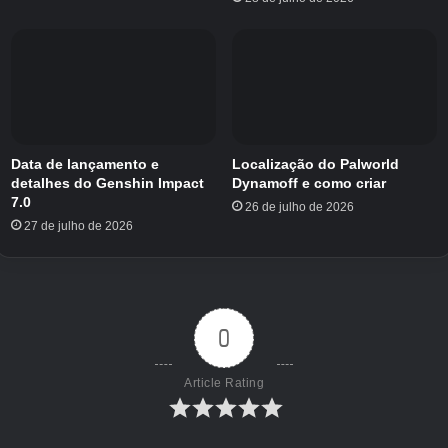
Data de lançamento e
Localização do Palworld
detalhes do Genshin Impact
Dynamoff e como criar
7.0
26 de julho de 2026
27 de julho de 2026
Família Hatenna Brilhante
Taxas de encontro de Shiny
Hatenna
0
As taxas de encontro brilhantes para Hatenna
Article Rating
em Pokémon Go dependem do método que
você está usando para obtê-lo. Se for um