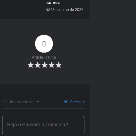
Tudo na linha Hatenna é do tipo Psíquico, exceto Hatterene, que
ganha o tipo Fada. Imagem via pokemon.com |
Crédito da
imagem:
A Companhia Pokémon
Boa sorte na caça à brilhante Hatenna!