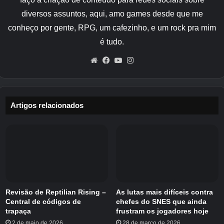
diversos assuntos, aqui, amo games desde que me
conheço por gente, RPG, um cafezinho, e um rock pra mim
é tudo.
Website
Facebook
YouTube
Instagram
Artigos relacionados
Revisão de Reptilian Rising –
As lutas mais difíceis contra
Central de códigos de
chefes do SNES que ainda
trapaça
frustram os jogadores hoje
2 de maio de 2026
28 de março de 2026