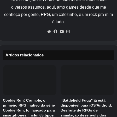
Fio do Crepúsculo
diversos assuntos, aqui, amo games desde que me
Haste de Prisma Etéreo
conheço por gente, RPG, um cafezinho, e um rock pra mim
Bastão do Zênite
é tudo.
Bastão Seráfico
Website
Facebook
YouTube
Instagram
Juramento Luminescente
Bastão do Rei Eterno
Bastão Celestial
Artigos relacionados
Aprisionador de Espíritos
Bastão da Presa Esquecida
Forcado Maligno
Vara Fabulosa
Yarncaster de Nico
Cookie Run: Crumble, o
“Battlefield Fuga” já está
Redemoinho
primeiro RPG inativo da série
disponível para iOS/Android.
Cookie Run, foi lançado para
Desfrute de RPGs de
Haste do Pólo Norte
smartphones. Inclui 69 tipos
simulação desenvolvidos