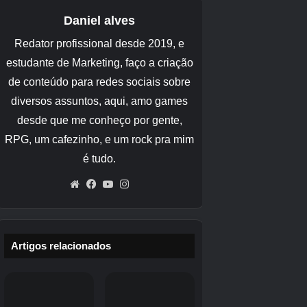
Haste Noturna
Haste de Precisão
Vara de flores silvestres
Haste de árvore de Natal
Haste Jinglestar
Haste Boreal
Vara de Ano Novo
Nível D
Ei, você sabe o que dizem…. há muitos peixes
no mar. E usar essas varas não vai conseguir!
Haste Frágil
Vara de Fischer
Vara de treinamento