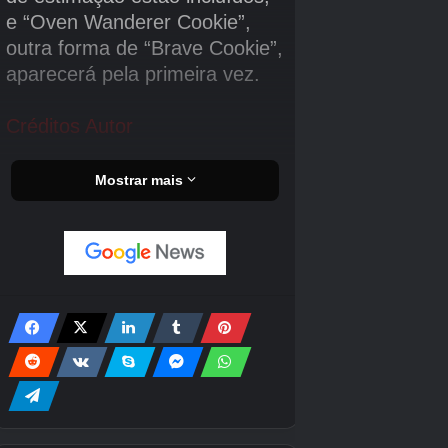
Bastão de Magma
Vara de Escorbuto
Haste Midas
Haste Cristalizada
Haste Buscadora de Profundidade
Haste Fúngica
Haste constante
Haste Rerreforçada
Haste Ártica
Vara de Avalanche
Haste Fênix
Vara da Fortuna
Haste rápida
Haste magnética