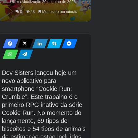
Bastão Mítico
Vara dos Reis
Vara Deformadora de Gelo
Vara de Tijolo
Vara dos Campeões
Vara Amigável
Haste de Cenoura
Nível C
As hastes nesta camada estão no lado mais
fraco. Eles oferecem alguns usos e buffs de
nicho, mas não confie neles para obter algo
lendário ou mítico.
Rosa Renda
Devastadora Escarlate