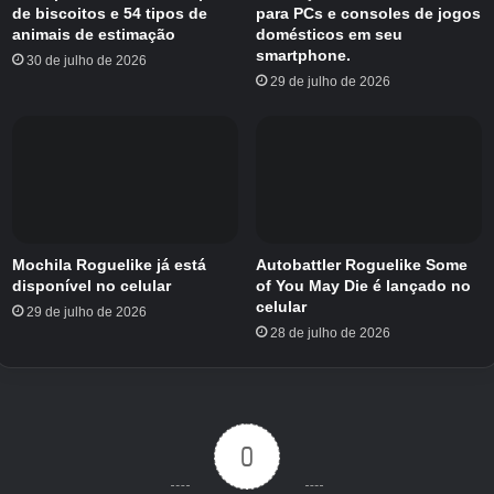
de biscoitos e 54 tipos de
para PCs e consoles de jogos
Nível A
animais de estimação
domésticos em seu
smartphone.
30 de julho de 2026
Se você não tem acesso às hastes que estão
29 de julho de 2026
no S-Tier, não entre em pânico, pois ainda são
ótimas opções.
Haste Tridente
Haste de Cimeira
Vara Presa Cerúlea
Mochila Roguelike já está
Autobattler Roguelike Some
disponível no celular
of You May Die é lançado no
Vara de Presa Malvada
celular
29 de julho de 2026
Vara do Grande Sonhador
28 de julho de 2026
Haste afundada
Bastão Áurico
Bastão das Profundezas
0
Vara de Zeus
Vara Kraken