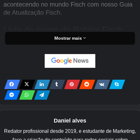
acontecendo no mundo Fisch com nosso Guia
de Atualização Fisch.
Lista de níveis do Roblox Fisch
Mostrar mais
Rod
Vamos entrar no ranking!
Nível S
As melhores varas disponíveis! Eles farão com
que você pesque peixes rapidamente, então
certifique-se de usá-los.
Onirifalx
Daniel alves
Juramento Runioso
Redator profissional desde 2019, e estudante de Marketing,
Haste Tryhard
faço a criação de conteúdo para redes sociais sobre