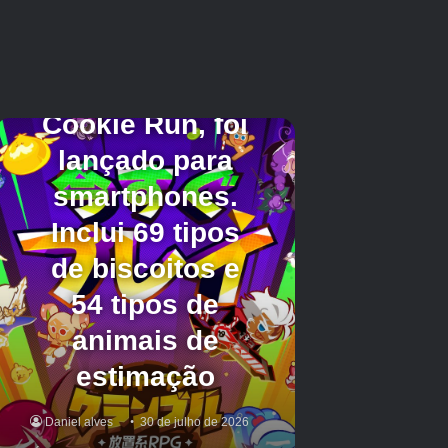
Vara Sem Vida
Bastão do Exaltado
Vara do Destino
Bastão do Espectro Abissal
A vara perdida
A bola de crescimento
Vara Spincaster Escarlate
Vara Engenhosa
Haste Vulcânica
Vara Voyager
Haste Contracorrente
Vara das Estações
Haste de Cluster Arco-Íris
Aurora Rod