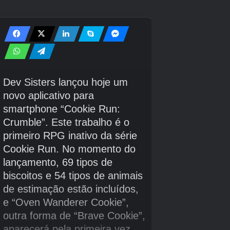
Movimento – 1, Fala – 2, Energia – 3, Atitude – 4, Geral – 5 |
Crédito da imagem:
Eurogamer/Nintendo
Pensador
Pensar e analisar a situação é o que esses Mii
fazem de melhor. O que também é uma coisa
boa, considerando a quantidade de dificuldades
em que o Professor Layton se mete…
Movimento – 5
Discurso – 4
Energia – 3
Atitude – 2
Geral – 1