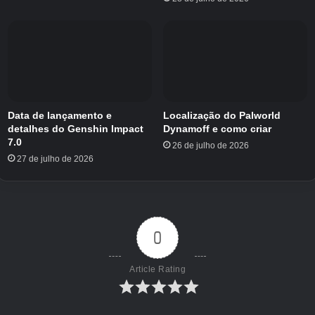
Perfeccionista
Os perfeccionistas são imaginativos, inspirados
e ficam mais felizes na hora de criar algo
(crianças, não façam as mesmas coisas que o
Walter faz – isso é ilegal).
Data de lançamento e
Localização do Palworld
detalhes do Genshin Impact
Dynamoff e como criar
7.0
Movimento – 3
26 de julho de 2026
27 de julho de 2026
Discurso – 5
Energia – 7
Atitude – 1
Geral – 2
0
Article Rating