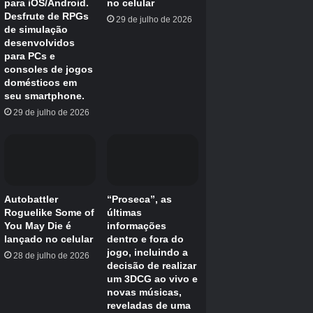
Os Líderes Mii são uma força a ser
reconhecida, você não quer atrapalhar, pois
eles não são avessos a correr riscos.
Movimento – 7
Discurso – 6
Energia – 5
Atitude – 4
Geral – 3
Movimento – 7, Fala – 6, Energia – 5, Atitude – 4, Geral – 3
Abelha ocupada
Os Busy Bee’s são altamente eficientes e bons