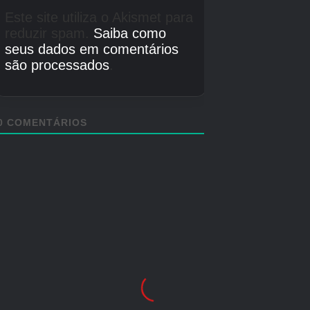
atrapalhar. Se eles tiverem um plano, eles o
seguirão muito rapidamente – não tente impedi-
los.
Movimento – 8
Discurso – 8
Energia – 1
Atitude – 1
Geral – 1
Movimento – 8, Fala – 8, Energia – 1, Atitude – 1, Geral – 1
Energético (Vermelho)
Os Mii que se enquadram na categoria
Energético são charmosos, espirituosos e