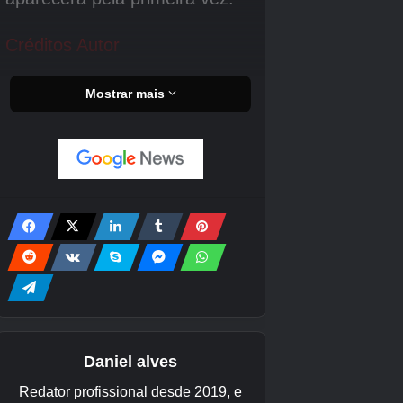
Movimento – 5, Fala – 4, Energia – 3, Atitude – 2, Geral – 1 |
Crédito da imagem:
Eurogamer/Nintendo
Confiante (Azul)
Os Mii confiantes são, como o nome também
sugere, muito confiantes em si mesmos e nas
suas opiniões. Eles são forças fortes a serem
consideradas e suas personalidades às vezes
podem levá-los a entrar em conflito com outras
pessoas. Sejamos honestos, quem não irritou o
Dr. House em um momento ou outro?
Individualista
Os individualistas são confiantes (alguns diriam