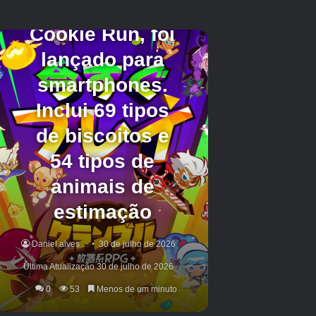
Movimento – 1, Fala – 1, Energia – 1, Atitude – 1, Geral – 1 |
Crédito da imagem:
Eurogamer/Nintendo
Paciente
Os pacientes Mii ficam felizes sendo eles
mesmos e raramente se preocupam com o que
os outros pensam deles.
Movimento – 1
Discurso – 2
Energia – 3
Atitude – 4
Geral – 5