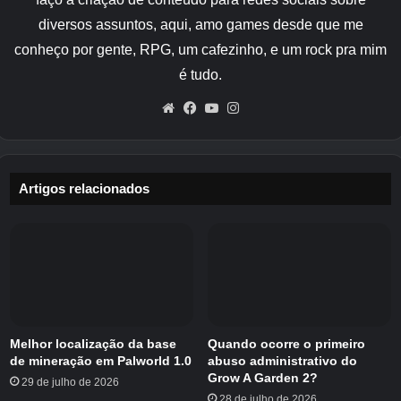
construções – então sinta-se à vontade
diversos assuntos, aqui, amo games desde que me
para usar os nossos como base e
conheço por gente, RPG, um cafezinho, e um rock pra mim
depois ajustá-los para se adequar aos
é tudo.
seus personagens.
Os valores são
numerados da esquerda para a
Website
Facebook
YouTube
Instagram
direita, então Normal seria 1 e Quirky
seria 8
.
Artigos relacionados
Reservado (Verde)
Personalidades reservadas são, como o nome
sugere, bastante quietas e introvertidas. Eles
geralmente ficam felizes em ficar sozinhos,
embora dependendo do seu Mii isso possa ser
Melhor localização da base
Quando ocorre o primeiro
uma coisa boa ou ruim (olhando para você,
de mineração em Palworld 1.0
abuso administrativo do
Walter…)
Grow A Garden 2?
29 de julho de 2026
28 de julho de 2026