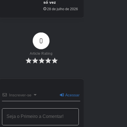
em criar planos, bem como em segui-los. No
caos que pode acontecer na sua ilha, estes Mii
são vitais!
Movimento – 6
Discurso – 5
Energia – 4
Atitude – 3
Geral – 2
Movimento – 6, Fala – 5, Energia – 4, Atitude – 3, Geral – 2
Teimoso
Estes Mii são determinados e não deixam nada